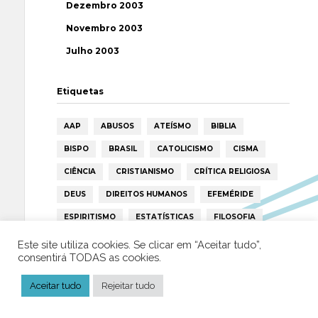
Dezembro 2003
Novembro 2003
Julho 2003
Etiquetas
AAP
ABUSOS
ATEÍSMO
BIBLIA
BISPO
BRASIL
CATOLICISMO
CISMA
CIÊNCIA
CRISTIANISMO
CRÍTICA RELIGIOSA
DEUS
DIREITOS HUMANOS
EFEMÉRIDE
ESPIRITISMO
ESTATÍSTICAS
FILOSOFIA
FÁTIMA
HISTÓRIA
HUMANISMO
HUMOR
Este site utiliza cookies. Se clicar em “Aceitar tudo”,
consentirá TODAS as cookies.
ICAR
IGREJA
ISLAMISMO
ISLÃO
Aceitar tudo
JESUS
Rejeitar tudo
LAICIDADE
LIBERDADE
LIVRE-PENSAMENTO
LIVRO
MILAGRES