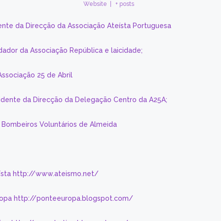
Website
|
+ posts
ente da Direcção da Associação Ateísta Portuguesa
dador da Associação República e laicidade;
Associação 25 de Abril
sidente da Direcção da Delegação Centro da A25A;
s Bombeiros Voluntários de Almeida
eísta http://www.ateismo.net/
ropa http://ponteeuropa.blogspot.com/