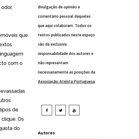
 odor,
divulgação de opinião e
comentário pessoal daqueles
que aqui colaboram. Todos os
omóveis que
textos publicados neste espaço
textos
são da exclusiva
 linguagem
responsabilidade dos autores e
acto com o
não representam
necessariamente as posições da
Associação Ateísta Portuguesa
.
 devassadas
utros
tipos de
 clique. Os
uista do
Autores