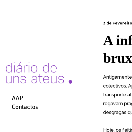
3 de Fevereiro
A in
brux
Antigamente 
colectivos. A
transporte 
AAP
rogavam praga
Contactos
desgraças qu
Hoje, os fei