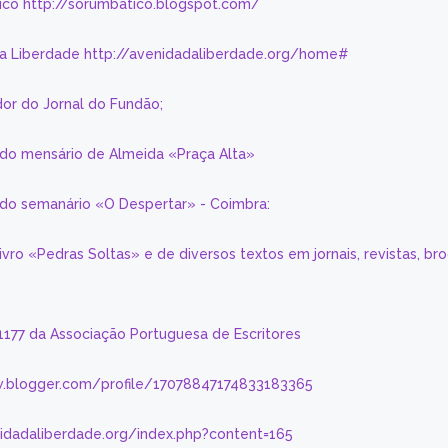
ico http://sorumbatico.blogspot.com/
da Liberdade http://avenidadaliberdade.org/home#
or do Jornal do Fundão;
 do mensário de Almeida «Praça Alta»
a do semanário «O Despertar» - Coimbra:
livro «Pedras Soltas» e de diversos textos em jornais, revistas, br
 1177 da Associação Portuguesa de Escritores
.blogger.com/profile/17078847174833183365
nidadaliberdade.org/index.php?content=165