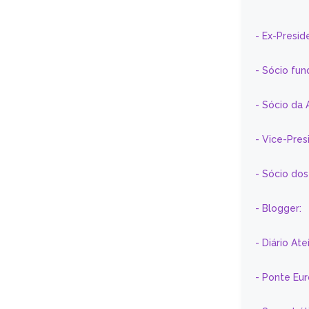
- Ex-Presid
- Sócio fun
- Sócio da 
- Vice-Pre
- Sócio do
- Blogger:
- Diário At
- Ponte Eu