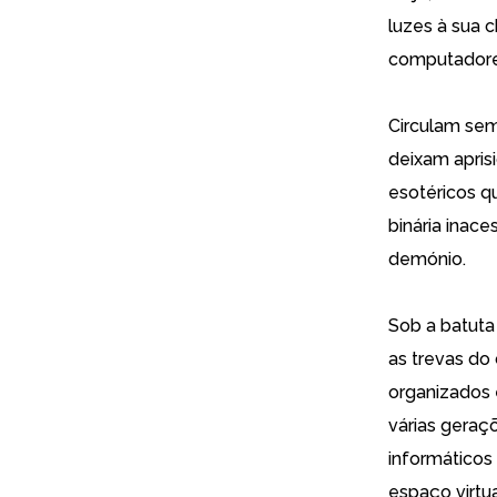
luzes à sua 
computadore
Circulam se
deixam apris
esotéricos q
binária inac
demónio.
Sob a batuta
as trevas do
organizados
várias geraç
informáticos
espaço virtua