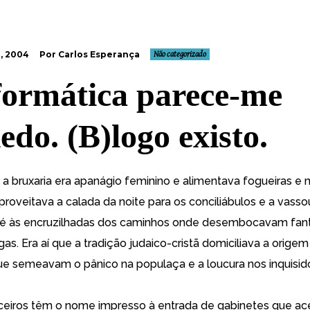
, 2004
Por Carlos Esperança
Não categorizado
formática parece-me
edo. (B)logo existo.
a bruxaria era apanágio feminino e alimentava fogueiras e
proveitava a calada da noite para os conciliábulos e a vasso
até às encruzilhadas dos caminhos onde desembocavam fan
s. Era aí que a tradição judaico-cristã domiciliava a origem
e semeavam o pânico na populaça e a loucura nos inquisid
ticeiros têm o nome impresso à entrada de gabinetes que a