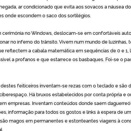
chegada, ar condicionado que evita aos sovacos a náusea do
s onde escondem o saco dos sortilégios.
m cerimónia no Windows, deslocam-se em confortáveis aut
ionar no inferno do trânsito. Vivem num mundo de luzinhas, 
ue reflectem a cabala matemática em sequências de 0 e 1,
essível a profanos e que estarrece os basbaques. Foi-se o p
 destes feiticeiros inventam-se rezas com o teclado e são
 ciberespaço. Há bruxos estabelecidos por conta própria e o
 em empresas. Inventam conteúdos donde saem daguerreó
ões, informação para todos os gostos e links à espera de um
 são magos em permanentes e estonteantes viagens à conq
l.