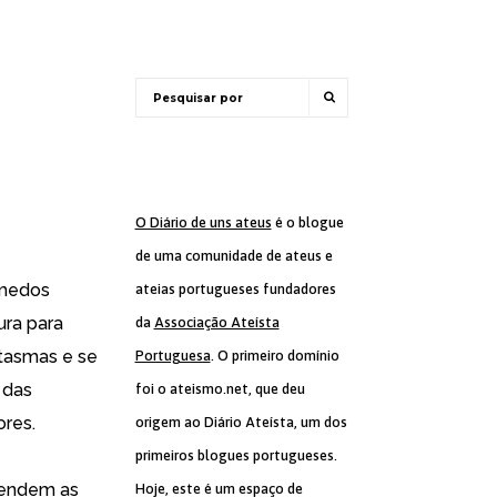
O Diário de uns ateus
é o blogue
de uma comunidade de ateus e
 medos
ateias portugueses fundadores
ura para
da
Associação Ateísta
tasmas e se
Portuguesa
. O primeiro domínio
 das
foi o ateismo.net, que deu
ores.
origem ao Diário Ateísta, um dos
primeiros blogues portugueses.
cendem as
Hoje, este é um espaço de