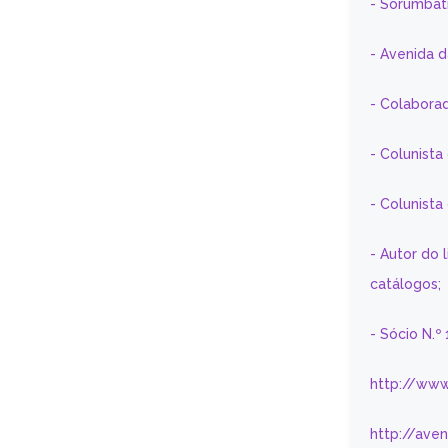
- Sorumbát
- Avenida 
- Colaborad
- Colunista
- Colunist
- Autor do 
catálogos;
- Sócio N.º
http://www
http://ave