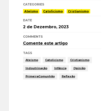
CATEGORIES
Ateísmo
Catolicismo
Cristianismo
DATE
2 de Dezembro, 2023
COMMENTS
Comente este artigo
TAGS
Ateísmo
Catolicismo
Cristianismo
Indoutrinação
Infância
Opinião
PrimeiraComunhão
Reflexão