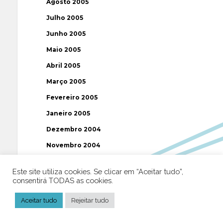
Agosto 2005
Julho 2005
Junho 2005
Maio 2005
Abril 2005
Março 2005
Fevereiro 2005
Janeiro 2005
Dezembro 2004
Novembro 2004
Outubro 2004
Este site utiliza cookies. Se clicar em “Aceitar tudo”,
Setembro 2004
consentirá TODAS as cookies.
Agosto 2004
Aceitar tudo
Rejeitar tudo
Julho 2004