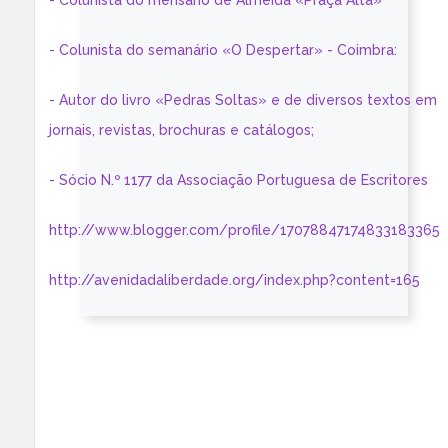
- Colunista do mensário de Almeida «Praça Alta»
- Colunista do semanário «O Despertar» - Coimbra:
- Autor do livro «Pedras Soltas» e de diversos textos em
jornais, revistas, brochuras e catálogos;
- Sócio N.º 1177 da Associação Portuguesa de Escritores
http://www.blogger.com/profile/17078847174833183365
http://avenidadaliberdade.org/index.php?content=165