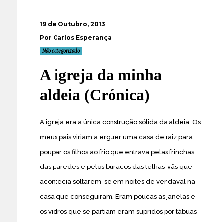
19 de Outubro, 2013
Por Carlos Esperança
Não categorizado
A igreja da minha
aldeia (Crónica)
A igreja era a única construção sólida da aldeia. Os
meus pais viriam a erguer uma casa de raiz para
poupar os filhos ao frio que entrava pelas frinchas
das paredes e pelos buracos das telhas-vãs que
acontecia soltarem-se em noites de vendaval na
casa que conseguiram. Eram poucas as janelas e
os vidros que se partiam eram supridos por tábuas