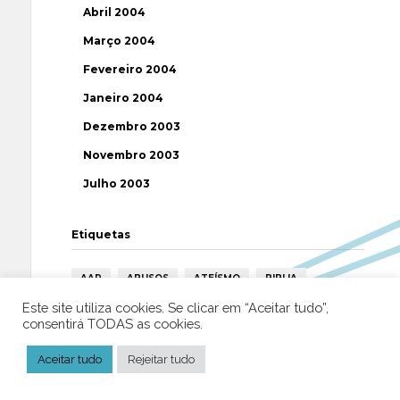
Abril 2004
Março 2004
Fevereiro 2004
Janeiro 2004
Dezembro 2003
Novembro 2003
Julho 2003
Etiquetas
AAP
ABUSOS
ATEÍSMO
BIBLIA
Este site utiliza cookies. Se clicar em “Aceitar tudo”,
BISPO
BRASIL
CATOLICISMO
CISMA
consentirá TODAS as cookies.
CIÊNCIA
CRISTIANISMO
CRÍTICA RELIGIOSA
Aceitar tudo
Rejeitar tudo
DEUS
DIREITOS HUMANOS
EFEMÉRIDE
ESPIRITISMO
ESTATÍSTICAS
FILOSOFIA