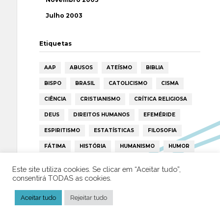
Julho 2003
Etiquetas
AAP
ABUSOS
ATEÍSMO
BIBLIA
BISPO
BRASIL
CATOLICISMO
CISMA
CIÊNCIA
CRISTIANISMO
CRÍTICA RELIGIOSA
DEUS
DIREITOS HUMANOS
EFEMÉRIDE
ESPIRITISMO
ESTATÍSTICAS
FILOSOFIA
FÁTIMA
HISTÓRIA
HUMANISMO
HUMOR
ICAR
IGREJA
ISLAMISMO
ISLÃO
Este site utiliza cookies. Se clicar em “Aceitar tudo”,
consentirá TODAS as cookies.
JESUS
LAICIDADE
LIBERDADE
LIVRE-PENSAMENTO
LIVRO
MILAGRES
Aceitar tudo
Rejeitar tudo
MORAL
MULHER
NOTÍCIAS
OPINIÃO