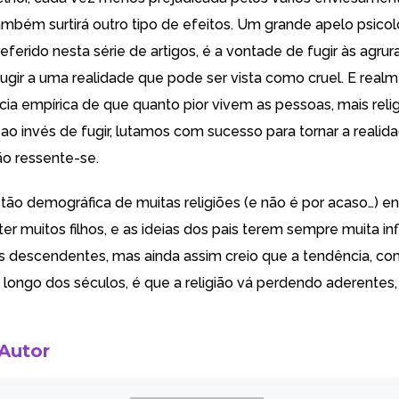
também surtirá outro tipo de efeitos. Um grande apelo psico
 referido nesta série de artigos, é a vontade de fugir às agrura
ugir a uma realidade que pode ser vista como cruel. E realm
cia empírica de que quanto pior vivem as pessoas, mais relig
ao invés de fugir, lutamos com sucesso para tornar a reali
ião ressente-se.
stão demográfica de muitas religiões (e não é por acaso…) e
ter muitos filhos, e as ideias dos pais terem sempre muita in
s descendentes, mas ainda assim creio que a tendência, co
longo dos séculos, é que a religião vá perdendo aderentes,
 Autor