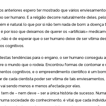
os anteriores espero ter mostrado que vários enviesamento
no ser humano. E a religião decorre naturalmente deles, pel
bém é natural (o que por si não tem nada de bom: a doenç
 é por isso que deixamos de querer os «artificiais» medicam
s, não é de esperar que o ser humano deixe de ser vítima de
s cognitivos.
destas tendências para o engano, o ser humano conseguiu 
re o mundo que o rodeia. Encontrou formas de contornar e
mentos cognitivos, e o empreendimento científico é um bo
r de cada cientista poder ser vítima de tais enviesamentos,
 vai sendo menos e menos afectada por eles.
o tem de – nem deve – ser a única história de sucesso. Num
numa sociedade do conhecimento, é vital que cada indivídu