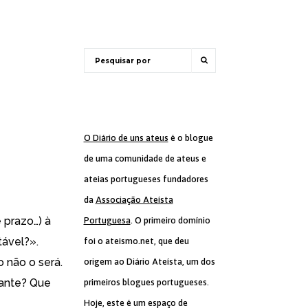
O Diário de uns ateus
é o blogue
de uma comunidade de ateus e
ateias portugueses fundadores
da
Associação Ateísta
 prazo…) à
Portuguesa
. O primeiro domínio
itável?
».
foi o ateismo.net, que deu
 não o será.
origem ao Diário Ateísta, um dos
iante? Que
primeiros blogues portugueses.
Hoje, este é um espaço de