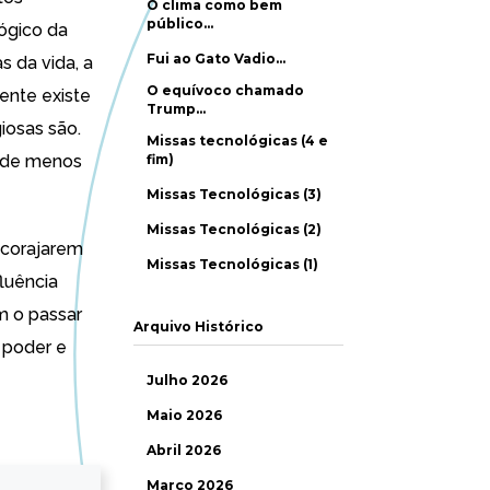
O clima como bem
público…
lógico da
Fui ao Gato Vadio…
s da vida, a
O equívoco chamado
ente existe
Trump…
iosas são.
Missas tecnológicas (4 e
dade menos
fim)
Missas Tecnológicas (3)
Missas Tecnológicas (2)
ncorajarem
Missas Tecnológicas (1)
fluência
m o passar
Arquivo Histórico
 poder e
Julho 2026
Maio 2026
Abril 2026
Março 2026