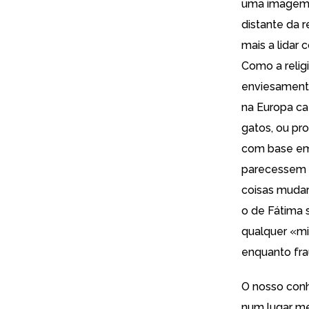
uma imagem 
distante da 
mais a lidar
Como a relig
enviesamento
na Europa ca
gatos, ou pr
com base em t
parecessem i
coisas mudar
o de Fátima 
qualquer «m
enquanto fra
O nosso conh
num lugar me