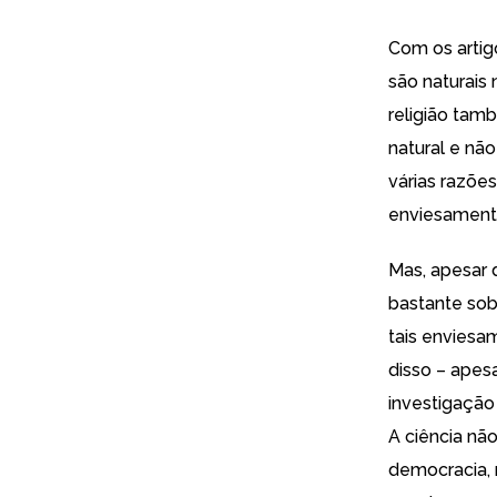
Com os artig
são naturais 
religião tam
natural e não
várias razõe
enviesamento
Mas, apesar 
bastante sob
tais enviesa
disso – apesa
investigação
A ciência nã
democracia, 