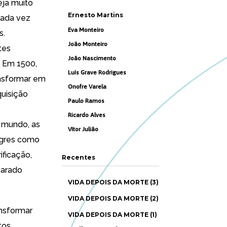
ja muito
Ernesto Martins
cada vez
Eva Monteiro
s.
João Monteiro
tes
João Nascimento
. Em 1500,
Luís Grave Rodrigues
ansformar em
Onofre Varela
quisição
Paulo Ramos
Ricardo Alves
 mundo, as
Vítor Julião
agres como
ficação,
Recentes
carado
VIDA DEPOIS DA MORTE (3)
VIDA DEPOIS DA MORTE (2)
nsformar
VIDA DEPOIS DA MORTE (1)
tos