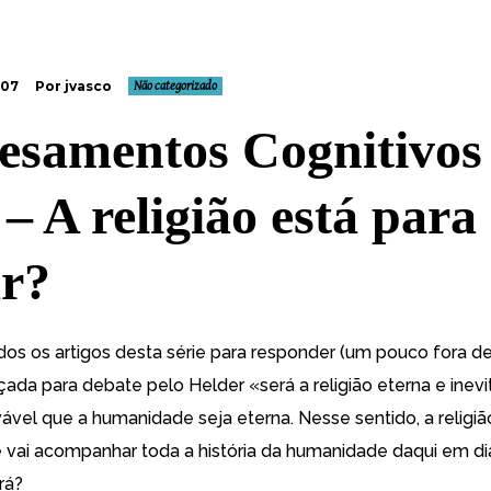
007
Por jvasco
Não categorizado
esamentos Cognitivos
 – A religião está para
r?
dos os artigos
desta série
para responder (um pouco fora de
çada para debate pelo Helder «
será a religião eterna e inev
ável que a humanidade seja eterna. Nesse sentido, a religião
 vai acompanhar toda a história da humanidade daqui em d
rá?