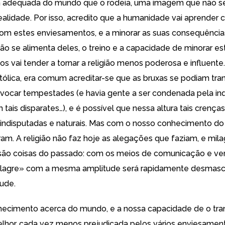
adequada do mundo que o rodeia, uma imagem que não se
realidade. Por isso, acredito que a humanidade vai aprender 
 com estes enviesamentos, e a minorar as suas consequência
ião se alimenta deles, o treino e a capacidade de minorar es
s vai tender a tornar a religião menos poderosa e influente
tólica, era comum acreditar-se que as bruxas se podiam tr
ovocar tempestades (e havia gente a ser condenada pela in
ais disparates…), e é possível que nessa altura tais crenças
ndisputadas e naturais. Mas com o nosso conhecimento do
am. A religião não faz hoje as alegações que faziam, e mil
são coisas do passado: com os meios de comunicação e veri
ilagre» com a mesma amplitude será rapidamente desmas
ude.
ecimento acerca do mundo, e a nossa capacidade de o tra
lhor, cada vez menos prejudicada pelos vários enviesamen