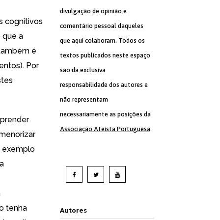
divulgação de opinião e
s cognitivos
comentário pessoal daqueles
o que a
que aqui colaboram. Todos os
a também é
textos publicados neste espaço
entos). Por
são da exclusiva
stes
responsabilidade dos autores e
não representam
necessariamente as posições da
aprender
Associação Ateísta Portuguesa
.
 menorizar
m exemplo
 a
a
o tenha
Autores