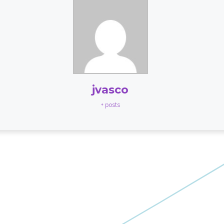
jvasco
+ posts