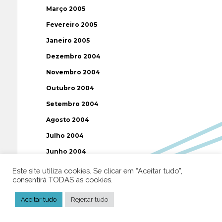
Março 2005
Fevereiro 2005
Janeiro 2005
Dezembro 2004
Novembro 2004
Outubro 2004
Setembro 2004
Agosto 2004
Julho 2004
Junho 2004
Maio 2004
Este site utiliza cookies. Se clicar em “Aceitar tudo”,
consentirá TODAS as cookies.
Abril 2004
Março 2004
Aceitar tudo
Rejeitar tudo
Fevereiro 2004