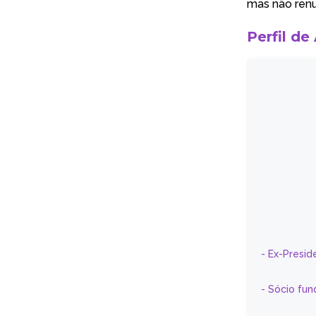
mas não renu
Perfil de
- Ex-Presid
- Sócio fun