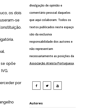
divulgação de opinião e
uco, os dois
comentário pessoal daqueles
puseram-se
que aqui colaboram. Todos os
onstituição.
textos publicados neste espaço
são da exclusiva
gatória.
responsabilidade dos autores e
não representam
al.
necessariamente as posições da
e se opõe
Associação Ateísta Portuguesa
.
 IVG.
terceder por
vangelho
Autores