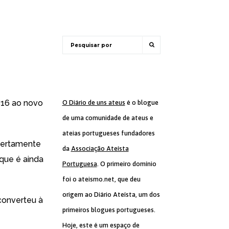
B16 ao novo
O Diário de uns ateus
é o blogue
de uma comunidade de ateus e
ateias portugueses fundadores
 certamente
da
Associação Ateísta
 que é ainda
Portuguesa
. O primeiro domínio
foi o ateismo.net, que deu
origem ao Diário Ateísta, um dos
converteu à
primeiros blogues portugueses.
Hoje, este é um espaço de