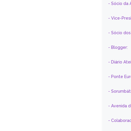
- Sócio da 
- Vice-Pre
- Sócio do
- Blogger:
- Diário At
- Ponte Eu
- Sorumbát
- Avenida 
- Colaborad