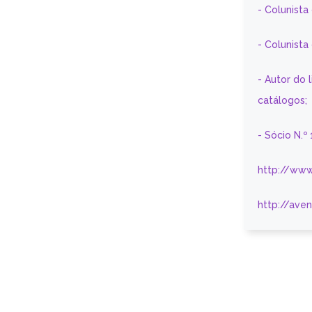
- Colunista
- Colunist
- Autor do 
catálogos;
- Sócio N.º
http://www
http://ave