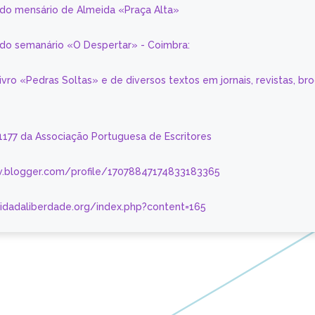
 do mensário de Almeida «Praça Alta»
a do semanário «O Despertar» - Coimbra:
livro «Pedras Soltas» e de diversos textos em jornais, revistas, br
 1177 da Associação Portuguesa de Escritores
.blogger.com/profile/17078847174833183365
nidadaliberdade.org/index.php?content=165