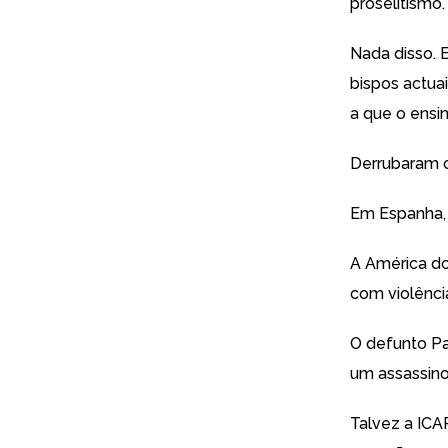
proselitismo.
Nada disso. 
bispos actua
a que o ensin
Derrubaram o 
Em Espanha, A
A América do
com violência
O defunto Pa
um assassino
Talvez a ICAR