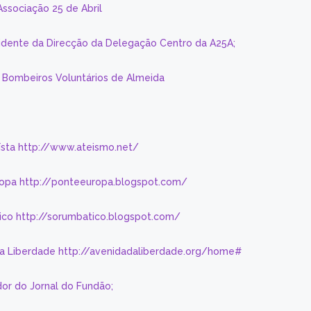
Associação 25 de Abril
sidente da Direcção da Delegação Centro da A25A;
s Bombeiros Voluntários de Almeida
eísta http://www.ateismo.net/
ropa http://ponteeuropa.blogspot.com/
ico http://sorumbatico.blogspot.com/
da Liberdade http://avenidadaliberdade.org/home#
or do Jornal do Fundão;