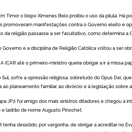
Em Timor o bispo Ximenes Belo proibiu o uso da pílula. Há po
is promoveram manifestações contra o Governo eleito e o
o da religião passasse a ser facultativo, como determina a C
Governo e a disciplina de Religião Católica voltou a ser obri
 ICAR até o primeiro-ministro queria obrigar a ir à missa pap
 Sul, sofre a opressão religiosa, sobretudo do Opus Dei, qu
 ao planeamento familiar, ao divórcio e à legislação sobre a
pa JP2 foi amigo dos mais sinistros ditadores e chegou a in
 e ladrão de nome Augusto Pinochet.
 tenha desistido, por vergonha, de obrigar a acreditar no E