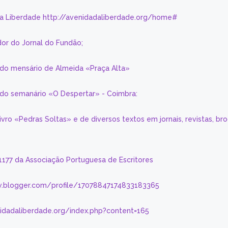
da Liberdade http://avenidadaliberdade.org/home#
or do Jornal do Fundão;
 do mensário de Almeida «Praça Alta»
a do semanário «O Despertar» - Coimbra:
livro «Pedras Soltas» e de diversos textos em jornais, revistas, br
 1177 da Associação Portuguesa de Escritores
.blogger.com/profile/17078847174833183365
nidadaliberdade.org/index.php?content=165