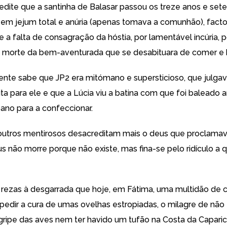
dite que a santinha de Balasar passou os treze anos e set
da em jejum total e anúria (apenas tomava a comunhão), fact
e a falta de consagração da hóstia, por lamentável incúria, 
 morte da bem-aventurada que se desabituara de comer e 
gente sabe que JP2 era mitómano e supersticioso, que julga
ita para ele e que a Lúcia viu a batina com que foi baleado a
pano para a confeccionar.
 outros mentirosos desacreditam mais o deus que proclam
s não morre porque não existe, mas fina-se pelo ridículo a 
rezas à desgarrada que hoje, em Fátima, uma multidão de 
pedir a cura de umas ovelhas estropiadas, o milagre de não
 gripe das aves nem ter havido um tufão na Costa da Caparic