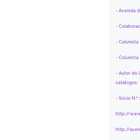
- Avenida 
- Colaborad
- Colunista
- Colunist
- Autor do 
catálogos;
- Sócio N.º
http://www
http://ave