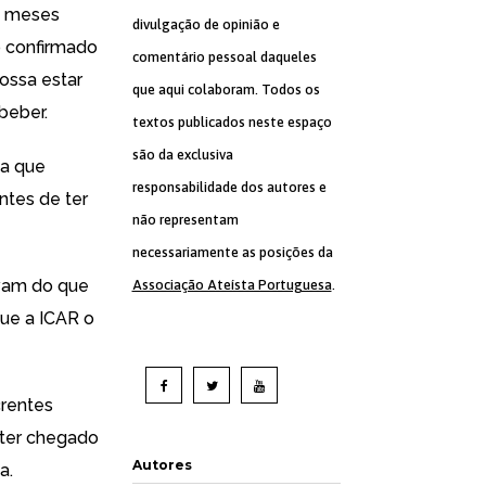
e meses
divulgação de opinião e
o confirmado
comentário pessoal daqueles
possa estar
que aqui colaboram. Todos os
beber.
textos publicados neste espaço
são da exclusiva
va que
responsabilidade dos autores e
ntes de ter
não representam
necessariamente as posições da
avam do que
Associação Ateísta Portuguesa
.
que a ICAR o
crentes
 ter chegado
Autores
a.