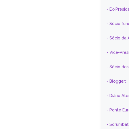
- Ex-Presid
- Sócio fun
- Sócio da 
- Vice-Pre
- Sócio do
- Blogger:
- Diário At
- Ponte Eu
- Sorumbát