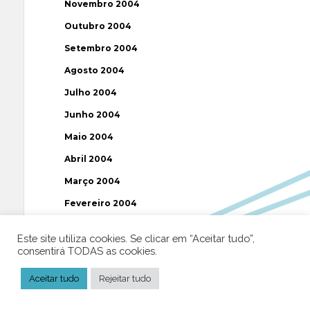
Novembro 2004
Outubro 2004
Setembro 2004
Agosto 2004
Julho 2004
Junho 2004
Maio 2004
Abril 2004
Março 2004
Fevereiro 2004
Janeiro 2004
Este site utiliza cookies. Se clicar em “Aceitar tudo”,
Dezembro 2003
consentirá TODAS as cookies.
Novembro 2003
Aceitar tudo
Rejeitar tudo
Julho 2003