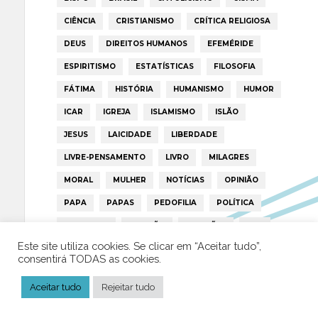
CIÊNCIA
CRISTIANISMO
CRÍTICA RELIGIOSA
DEUS
DIREITOS HUMANOS
EFEMÉRIDE
ESPIRITISMO
ESTATÍSTICAS
FILOSOFIA
FÁTIMA
HISTÓRIA
HUMANISMO
HUMOR
ICAR
IGREJA
ISLAMISMO
ISLÃO
JESUS
LAICIDADE
LIBERDADE
LIVRE-PENSAMENTO
LIVRO
MILAGRES
MORAL
MULHER
NOTÍCIAS
OPINIÃO
PAPA
PAPAS
PEDOFILIA
POLÍTICA
PORTUGAL
RELIGIÃO
RELIGIÕES
RTP
Este site utiliza cookies. Se clicar em “Aceitar tudo”,
TRUMP
VATICANO
consentirá TODAS as cookies.
Aceitar tudo
Rejeitar tudo