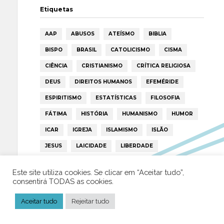
Etiquetas
AAP
ABUSOS
ATEÍSMO
BIBLIA
BISPO
BRASIL
CATOLICISMO
CISMA
CIÊNCIA
CRISTIANISMO
CRÍTICA RELIGIOSA
DEUS
DIREITOS HUMANOS
EFEMÉRIDE
ESPIRITISMO
ESTATÍSTICAS
FILOSOFIA
FÁTIMA
HISTÓRIA
HUMANISMO
HUMOR
ICAR
IGREJA
ISLAMISMO
ISLÃO
JESUS
LAICIDADE
LIBERDADE
LIVRE-PENSAMENTO
LIVRO
MILAGRES
Este site utiliza cookies. Se clicar em “Aceitar tudo”,
MORAL
MULHER
NOTÍCIAS
OPINIÃO
consentirá TODAS as cookies.
PAPA
PAPAS
PEDOFILIA
POLÍTICA
Aceitar tudo
Rejeitar tudo
PORTUGAL
RELIGIÃO
RELIGIÕES
RTP