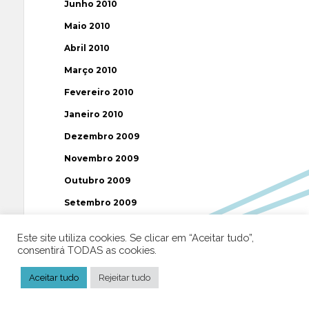
Junho 2010
Maio 2010
Abril 2010
Março 2010
Fevereiro 2010
Janeiro 2010
Dezembro 2009
Novembro 2009
Outubro 2009
Setembro 2009
Agosto 2009
Este site utiliza cookies. Se clicar em “Aceitar tudo”,
Julho 2009
consentirá TODAS as cookies.
Junho 2009
Aceitar tudo
Rejeitar tudo
Maio 2009