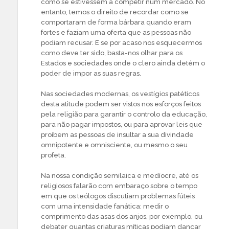
como se estivessem a competir num mercado. No
entanto, temos o direito de recordar como se
comportaram de forma bárbara quando eram
fortes e faziam uma oferta que as pessoas não
podiam recusar. E se por acaso nos esquecermos
como deve ter sido, basta-nos olhar para os
Estados e sociedades onde o clero ainda detém o
poder de impor as suas regras.
Nas sociedades modernas, os vestígios patéticos
desta atitude podem ser vistos nos esforços feitos
pela religião para garantir o controlo da educação,
para não pagar impostos, ou para aprovar leis que
proíbem as pessoas de insultar a sua divindade
omnipotente e omnisciente, ou mesmo o seu
profeta.
Na nossa condição semilaica e medíocre, até os
religiosos falarão com embaraço sobre o tempo
em que os teólogos discutiam problemas fúteis
com uma intensidade fanática: medir o
comprimento das asas dos anjos, por exemplo, ou
debater quantas criaturas míticas podiam dançar