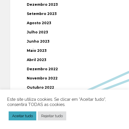
Dezembro 2023
Setembro 2023
Agosto 2023
Julho 2023
Junho 2023
Maio 2023
Abril 2023
Dezembro 2022
Novembro 2022
Outubro 2022
Agosto 2022
Este site utiliza cookies. Se clicar em “Aceitar tudo”,
consentirá TODAS as cookies.
Julho 2022
Junho 2022
Aceitar tudo
Rejeitar tudo
Março 2022