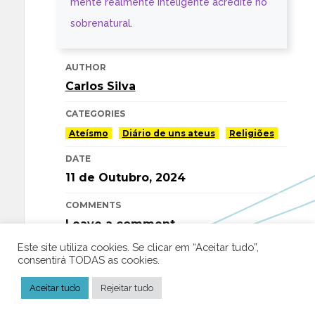
mente realmente inteligente acredite no
sobrenatural.
AUTHOR
Carlos Silva
CATEGORIES
Ateísmo
Diário de uns ateus
Religiões
DATE
11 de Outubro, 2024
COMMENTS
Leave a comment
Este site utiliza cookies. Se clicar em “Aceitar tudo”,
TAGS
consentirá TODAS as cookies.
Ateísmo
Laicidade
Religião
Aceitar tudo
Rejeitar tudo