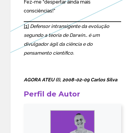
Fez-me “despertar ainda mais
consciências!”
[1]
Defensor intransigente da evolução
segundo a teoria de Darwin… é um
divulgador ágil da ciência e do
pensamento científico.
AGORA ATEU (I), 2008-02-09 Carlos Silva
Perfil de Autor