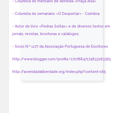
- Colunista do mensário de Almeida «Praça Alta»
- Colunista do semanário «O Despertar» - Coimbra:
- Autor do livro «Pedras Soltas» e de diversos textos em
jornais, revistas, brochuras e catálogos;
- Sócio N.º 1177 da Associação Portuguesa de Escritores
http://www.blogger.com/profile/17078847174833183365
http://avenidadaliberdade.org/index.php?content=165