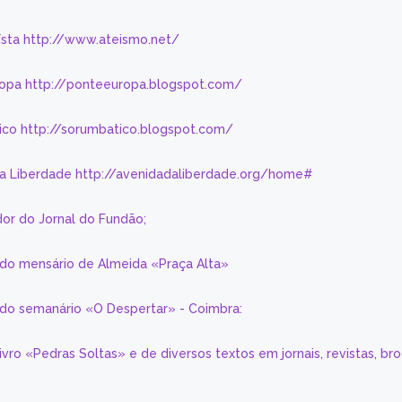
eísta http://www.ateismo.net/
ropa http://ponteeuropa.blogspot.com/
ico http://sorumbatico.blogspot.com/
da Liberdade http://avenidadaliberdade.org/home#
or do Jornal do Fundão;
 do mensário de Almeida «Praça Alta»
a do semanário «O Despertar» - Coimbra:
livro «Pedras Soltas» e de diversos textos em jornais, revistas, br