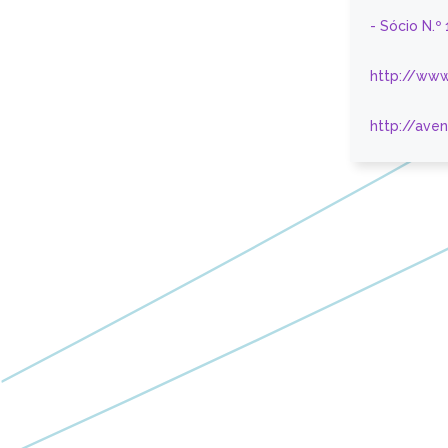
- Sócio N.º
http://www
http://ave