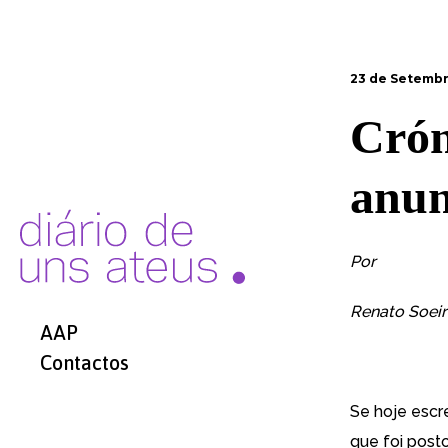
23 de Setembr
Crón
anun
Por
Renato Soei
AAP
Contactos
Se hoje escr
que foi post