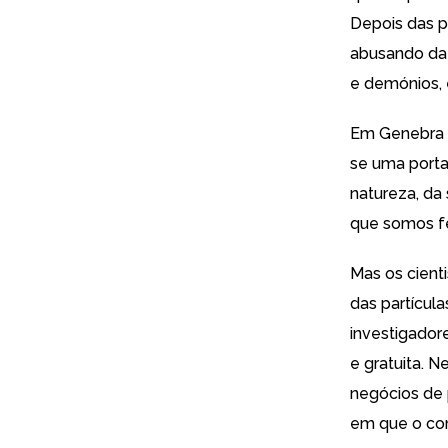
Depois das p
abusando da 
e demónios, 
Em Genebra n
se uma porta
natureza, da 
que somos fe
Mas os cient
das partícul
investigador
e gratuita. 
negócios de 
em que o co