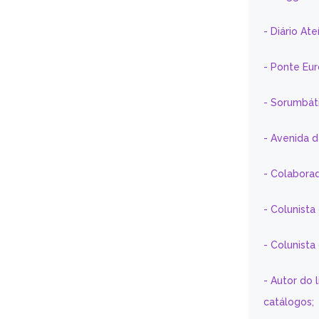
- Diário At
- Ponte Eu
- Sorumbát
- Avenida 
- Colaborad
- Colunista
- Colunist
- Autor do 
catálogos;