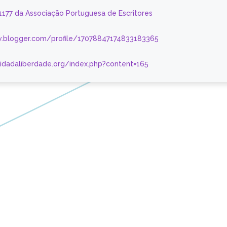
 1177 da Associação Portuguesa de Escritores
.blogger.com/profile/17078847174833183365
nidadaliberdade.org/index.php?content=165