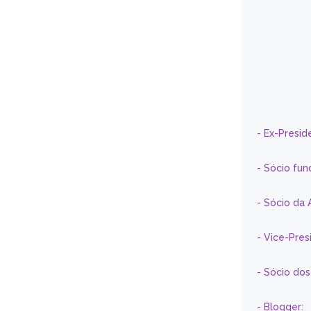
- Ex-Presid
- Sócio fun
- Sócio da 
- Vice-Pre
- Sócio do
- Blogger: