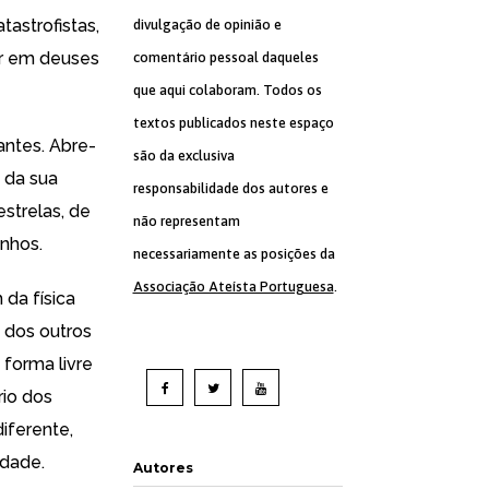
astrofistas,
divulgação de opinião e
ar em deuses
comentário pessoal daqueles
que aqui colaboram. Todos os
textos publicados neste espaço
ntes. Abre-
são da exclusiva
 da sua
responsabilidade dos autores e
estrelas, de
não representam
nhos.
necessariamente as posições da
Associação Ateísta Portuguesa
.
da física
 dos outros
 forma livre
rio dos
iferente,
dade.
Autores