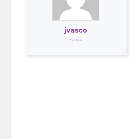
jvasco
+ posts