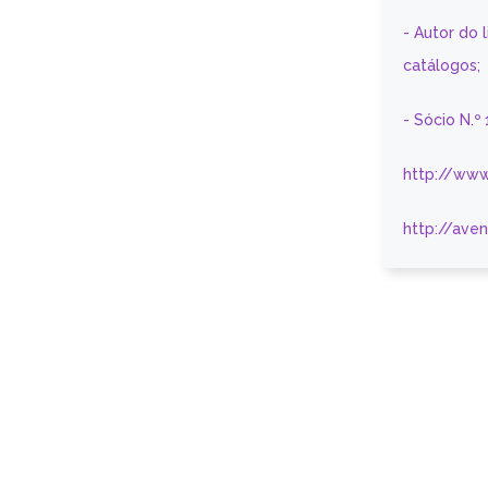
- Autor do 
catálogos;
- Sócio N.º
http://www
http://ave