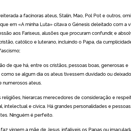
reiterada a facínoras ateus, Stalin, Mao, Pol Pot e outros, om
er que em «A minha Luta» citava o Génesis deleitado com a v
ressão aos Fariseus, alusões que procuram confundir, e absol
istão, católico e luterano, incluindo o Papa, da cumplicida
fascismo;
ção de que há, entre os cristãos, pessoas boas, generosas e
 como se algum dia os ateus tivessem duvidado ou deixado
e numerosos ateus.
s religiões, hierarcas merecedores de consideração e respei
al, intelectual e cívica. Há grandes personalidades e pessoa
ntes. Ninguém é perfeito.
 faz virgem a mãe de Jesus, infalíveis os Papas ou imaculad