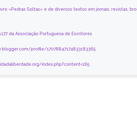
livro «Pedras Soltas» e de diversos textos em jornais, revistas, br
 1177 da Associação Portuguesa de Escritores
.blogger.com/profile/17078847174833183365
nidadaliberdade.org/index.php?content=165