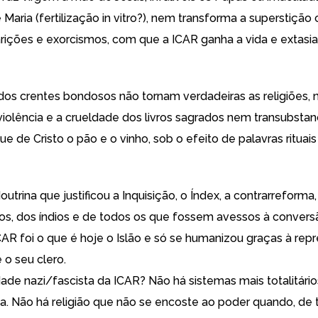
Maria (fertilização in vitro?), nem transforma a superstição
rições e exorcismos, com que a ICAR ganha a vida e extasia 
 dos crentes bondosos não tornam verdadeiras as religiões, 
iolência e a crueldade dos livros sagrados nem transubsta
e de Cristo o pão e o vinho, sob o efeito de palavras rituais 
outrina que justificou a Inquisição, o Índex, a contrarreforma
os, dos índios e de todos os que fossem avessos à conversã
CAR foi o que é hoje o Islão e só se humanizou graças à rep
e o seu clero.
dade nazi/fascista da ICAR? Não há sistemas mais totalitári
a. Não há religião que não se encoste ao poder quando, de 