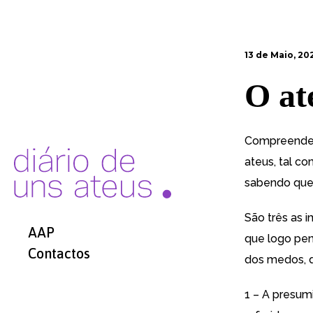
13 de Maio, 20
O at
Compreende-se
ateus, tal c
sabendo que 
São três as 
AAP
que logo pen
Contactos
dos medos, d
1 – A presumi