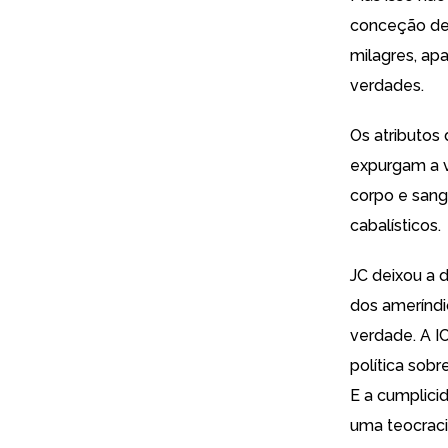
conceção de 
milagres, apa
verdades.
Os atributos
expurgam a v
corpo e sangu
cabalísticos.
JC deixou a d
dos ameríndi
verdade. A I
política sobr
E a cumplici
uma teocraci