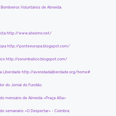
s Bombeiros Voluntários de Almeida
eísta http://www.ateismo.net/
ropa http://ponteeuropa.blogspot.com/
ico http://sorumbatico.blogspot.com/
da Liberdade http://avenidadaliberdade.org/home#
or do Jornal do Fundão;
 do mensário de Almeida «Praça Alta»
a do semanário «O Despertar» - Coimbra: