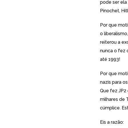
pode ser ela 
Pinochet, Hit
Por que moti
o liberalism
reiterou a e
nunca o fez 
até 1993!
Por que moti
nazis para o
Que fez JP2
milhares de T
cúmplice. Es
Eis a razão: