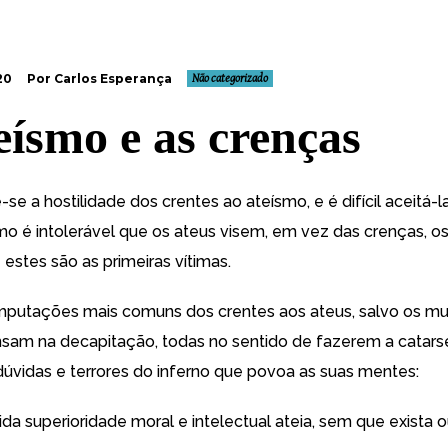
20
Por Carlos Esperança
Não categorizado
eísmo e as crenças
 a hostilidade dos crentes ao ateísmo, e é difícil aceitá-l
omo é intolerável que os ateus visem, em vez das crenças, os
estes são as primeiras vítimas.
imputações mais comuns dos crentes aos ateus, salvo os m
sam na decapitação, todas no sentido de fazerem a catars
úvidas e terrores do inferno que povoa as suas mentes:
da superioridade moral e intelectual ateia, sem que exista o