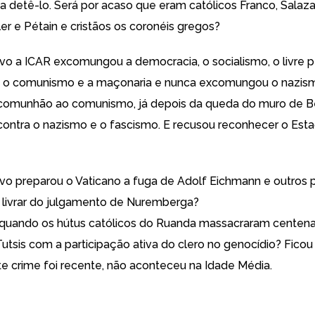
a detê-lo. Será por acaso que eram católicos Franco, Salazar
ler e Pétain e cristãos os coronéis gregos?
vo a ICAR excomungou a democracia, o socialismo, o livre
o, o comunismo e a maçonaria e nunca excomungou o nazis
xcomunhão ao comunismo, já depois da queda do muro de B
contra o nazismo e o fascismo. E recusou reconhecer o Esta
vo preparou o Vaticano a fuga de Adolf Eichmann e outros 
s livrar do julgamento de Nuremberga?
 quando os hútus católicos do Ruanda massacraram centen
utsis com a participação ativa do clero no genocídio? Ficou 
te crime foi recente, não aconteceu na Idade Média.