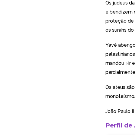
Os judeus d
e bendizem o
proteção de 
os surahs do
Yavé abençoa
palestiniano
mandou «ir e 
parcialmente
Os ateus são
monoteísmo
João Paulo II
Perfil de