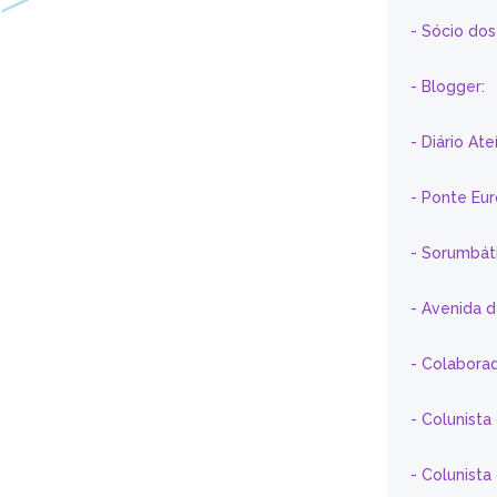
- Sócio do
- Blogger:
- Diário At
- Ponte Eu
- Sorumbát
- Avenida 
- Colaborad
- Colunista
- Colunist