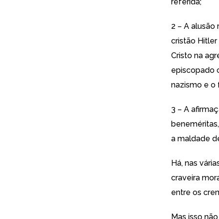
referida;
2 – A alusão 
cristão Hitl
Cristo na ag
episcopado cr
nazismo e o 
3 – A afirma
beneméritas,
a maldade d
Há, nas vária
craveira mor
entre os cre
Mas isso não