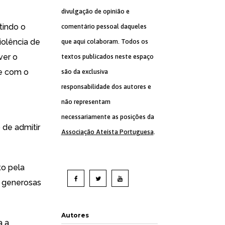
divulgação de opinião e
itindo o
comentário pessoal daqueles
iolência de
que aqui colaboram. Todos os
ver o
textos publicados neste espaço
de com o
são da exclusiva
responsabilidade dos autores e
não representam
necessariamente as posições da
 de admitir
Associação Ateísta Portuguesa
.
to pela
s generosas
Autores
a a