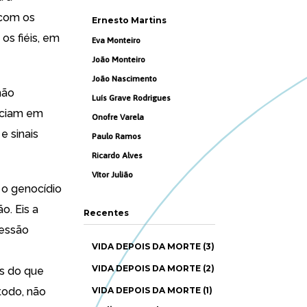
 com os
Ernesto Martins
os fiéis, em
Eva Monteiro
João Monteiro
João Nascimento
não
Luís Grave Rodrigues
nciam em
Onofre Varela
e sinais
Paulo Ramos
Ricardo Alves
Vítor Julião
, o genocídio
o. Eis a
Recentes
ressão
VIDA DEPOIS DA MORTE (3)
VIDA DEPOIS DA MORTE (2)
os do que
todo, não
VIDA DEPOIS DA MORTE (1)