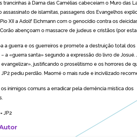
as trancinhas à Dama das Camélias cabeceiam o Muro das 
 assassinato de islamitas, passagens dos Evangelhos expli
Pio XII a Adolf Eichmann com o genocídio contra os deicidas
 Corão abençoam o massacre de judeus e cristãos (por esta
 a guerra e os guerreiros e promete a destruição total dos
s – a «guerra santa» segundo a expressão do livro de Josué.
evangelizar», justificando o proselitismo e os horrores de q
 JP2 pediu perdão. Maomé o mais rude e incivilizado recome
 os inimigos comuns a erradicar pela demência mística dos
s.
 = JP2
 Autor