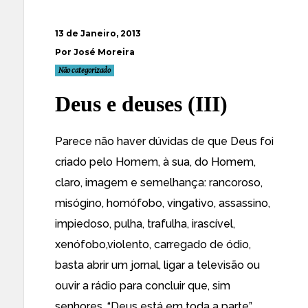
13 de Janeiro, 2013
Por José Moreira
Não categorizado
Deus e deuses (III)
Parece não haver dúvidas de que Deus foi
criado pelo Homem, à sua, do Homem,
claro, imagem e semelhança: rancoroso,
misógino, homófobo, vingativo, assassino,
impiedoso, pulha, trafulha, irascível,
xenófobo,violento, carregado de ódio,
basta abrir um jornal, ligar a televisão ou
ouvir a rádio para concluir que, sim
senhores, “Deus está em toda a parte”.