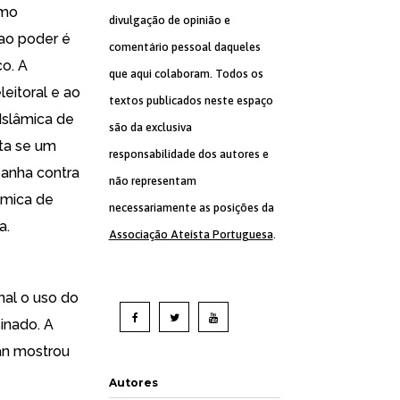
omo
divulgação de opinião e
 ao poder é
comentário pessoal daqueles
co. A
que aqui colaboram. Todos os
eitoral e ao
textos publicados neste espaço
Islâmica de
são da exclusiva
lta se um
responsabilidade dos autores e
panha contra
não representam
âmica de
necessariamente as posições da
a.
Associação Ateísta Portuguesa
.
nal o uso do
inado. A
gan mostrou
Autores