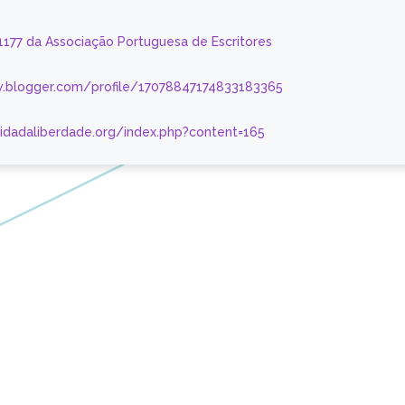
 1177 da Associação Portuguesa de Escritores
.blogger.com/profile/17078847174833183365
nidadaliberdade.org/index.php?content=165