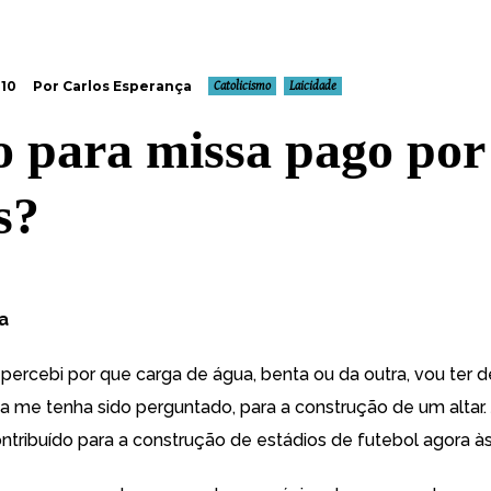
010
Por Carlos Esperança
Catolicismo
Laicidade
o para missa pago por
s?
a
percebi por que carga de água, benta ou da outra, vou ter de 
 me tenha sido perguntado, para a construção de um altar.
ontribuído para a construção de estádios de futebol agora à