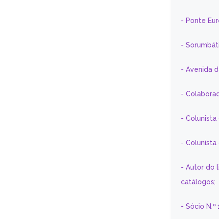
- Ponte Eu
- Sorumbát
- Avenida 
- Colaborad
- Colunista
- Colunist
- Autor do 
catálogos;
- Sócio N.º