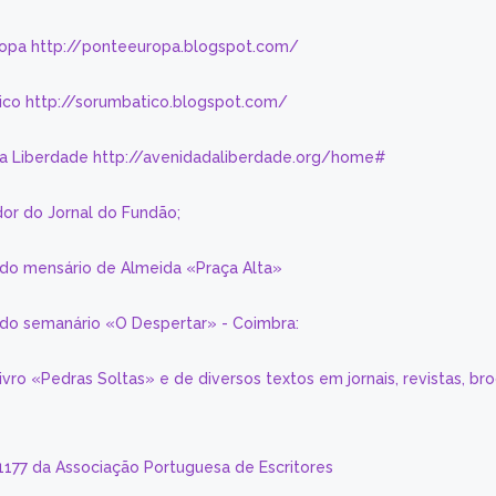
ropa http://ponteeuropa.blogspot.com/
ico http://sorumbatico.blogspot.com/
da Liberdade http://avenidadaliberdade.org/home#
or do Jornal do Fundão;
 do mensário de Almeida «Praça Alta»
a do semanário «O Despertar» - Coimbra:
livro «Pedras Soltas» e de diversos textos em jornais, revistas, br
 1177 da Associação Portuguesa de Escritores