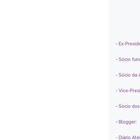
- Ex-Presid
- Sócio fun
- Sócio da 
- Vice-Pre
- Sócio do
- Blogger:
- Diário At