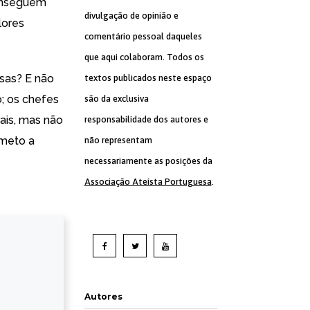
conseguem
divulgação de opinião e
lores
comentário pessoal daqueles
que aqui colaboram. Todos os
osas? E não
textos publicados neste espaço
; os chefes
são da exclusiva
ais, mas não
responsabilidade dos autores e
 meto a
não representam
necessariamente as posições da
Associação Ateísta Portuguesa
.
Autores