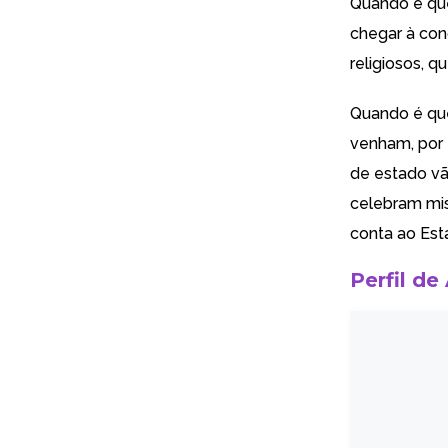
Quando é que
chegar à con
religiosos, 
Quando é que
venham, por 
de estado vã
celebram mis
conta ao Est
Perfil de