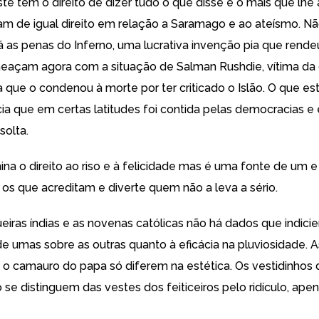
te tem o direito de dizer tudo o que disse e o mais que lhe
m de igual direito em relação a Saramago e ao ateísmo. N
á as penas do Inferno, uma lucrativa invenção pia que rende
eaçam agora com a situação de Salman Rushdie, vítima d
a que o condenou à morte por ter criticado o Islão. O que e
ncia que em certas latitudes foi contida pelas democracias e
solta.
na o direito ao riso e à felicidade mas é uma fonte de um e 
 os que acreditam e diverte quem não a leva a sério.
ueiras índias e as novenas católicas não há dados que indici
e umas sobre as outras quanto à eficácia na pluviosidade. 
e o camauro do papa só diferem na estética. Os vestidinhos
 se distinguem das vestes dos feiticeiros pelo ridículo, ape