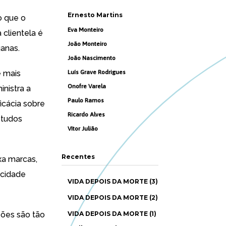
Ernesto Martins
o que o
Eva Monteiro
 clientela é
João Monteiro
anas.
João Nascimento
é mais
Luís Grave Rodrigues
Onofre Varela
nistra a
Paulo Ramos
icácia sobre
Ricardo Alves
studos
Vítor Julião
Recentes
xa marcas,
icidade
VIDA DEPOIS DA MORTE (3)
VIDA DEPOIS DA MORTE (2)
ções são tão
VIDA DEPOIS DA MORTE (1)