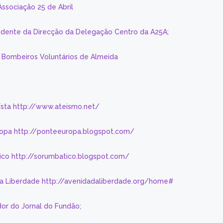
Associação 25 de Abril
sidente da Direcção da Delegação Centro da A25A;
s Bombeiros Voluntários de Almeida
eísta http://www.ateismo.net/
ropa http://ponteeuropa.blogspot.com/
ico http://sorumbatico.blogspot.com/
da Liberdade http://avenidadaliberdade.org/home#
or do Jornal do Fundão;