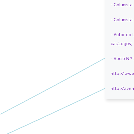
- Colunista
- Colunist
- Autor do 
catálogos;
- Sócio N.º
http://www
http://ave