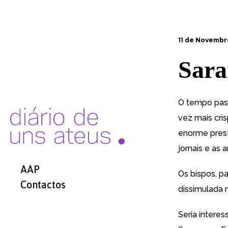
11 de Novembr
Sara
O tempo pas
vez mais cri
enorme prestí
jornais e as 
AAP
Os bispos, p
Contactos
dissimulada 
Seria intere