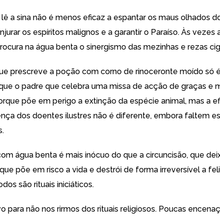
 lê a sina não é menos eficaz a espantar os maus olhados d
jurar os espíritos malignos e a garantir o Paraíso. Às vezes a
ocura na água benta o sinergismo das mezinhas e rezas cig
 que prescreve a poção com corno de rinoceronte moído só 
o que o padre que celebra uma missa de acção de graças e mi
que põe em perigo a extinção da espécie animal, mas a ef
nça dos doentes ilustres não é diferente, embora faltem e
.
om água benta é mais inócuo do que a circuncisão, que dei
que põe em risco a vida e destrói de forma irreversível a fel
dos são rituais iniciáticos.
o para não nos rirmos dos rituais religiosos. Poucas encena