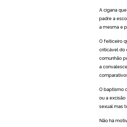
A cigana que
padre a escon
a mesma e pr
O feiticeiro
criticável d
comunhão por
a convalesce
comparativos
O baptismo c
ou a excisão 
sexual mas to
Não há motiv