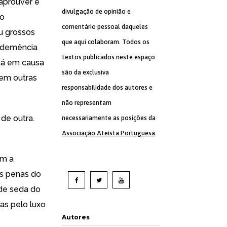
 aprouver e
divulgação de opinião e
ão
comentário pessoal daqueles
u grossos
que aqui colaboram. Todos os
a demência
textos publicados neste espaço
stá em causa
são da exclusiva
 em outras
responsabilidade dos autores e
não representam
de outra.
necessariamente as posições da
Associação Ateísta Portuguesa
.
em a
As penas do
 de seda do
nas pelo luxo
Autores