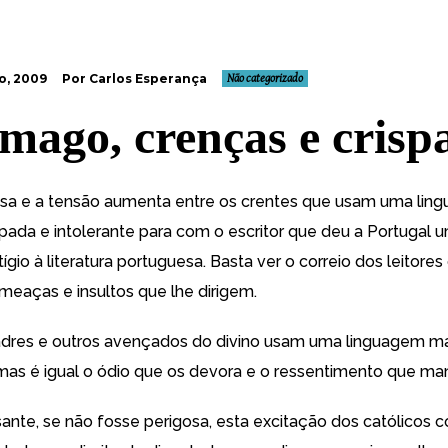
o, 2009
Por Carlos Esperança
Não categorizado
mago, crenças e crisp
sa e a tensão aumenta entre os crentes que usam uma lin
spada e intolerante para com o escritor que deu a Portugal 
gio à literatura portuguesa. Basta ver o correio dos leitores
ameaças e insultos que lhe dirigem.
adres e outros avençados do divino usam uma linguagem ma
mas é igual o ódio que os devora e o ressentimento que ma
ssante, se não fosse perigosa, esta excitação dos católicos 