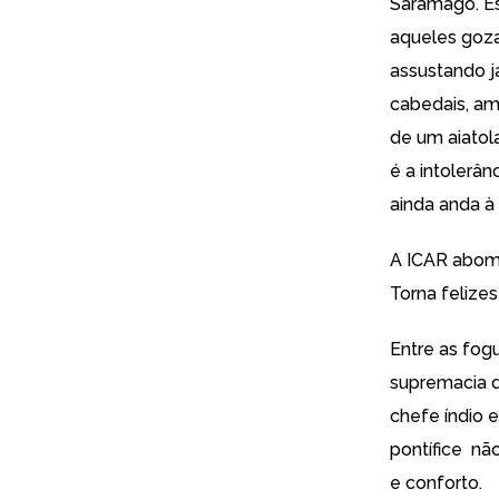
Saramago. Es
aqueles goza
assustando j
cabedais, am
de um aiatol
é a intolerâ
ainda anda à 
A ICAR abomi
Torna felizes
Entre as fog
supremacia d
chefe índio 
pontífice não
e conforto.