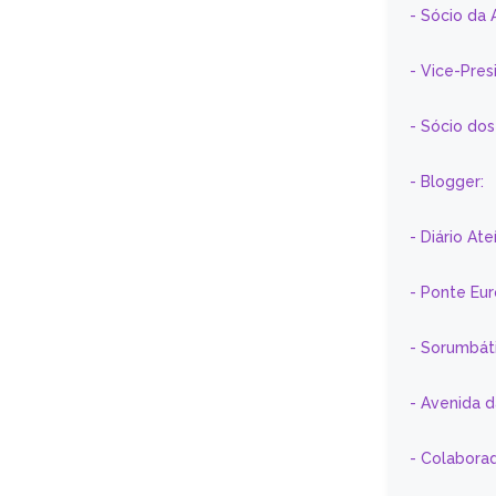
- Sócio da 
- Vice-Pre
- Sócio do
- Blogger:
- Diário At
- Ponte Eu
- Sorumbát
- Avenida 
- Colaborad