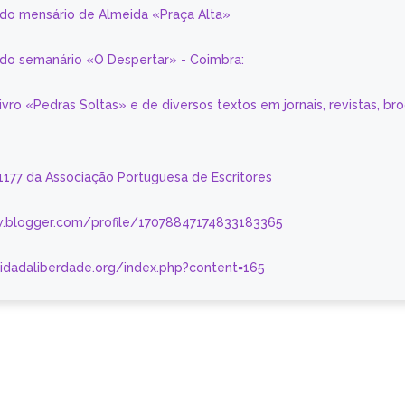
 do mensário de Almeida «Praça Alta»
a do semanário «O Despertar» - Coimbra:
livro «Pedras Soltas» e de diversos textos em jornais, revistas, br
 1177 da Associação Portuguesa de Escritores
.blogger.com/profile/17078847174833183365
nidadaliberdade.org/index.php?content=165