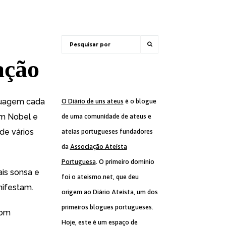
ação
guagem cada
O Diário de uns ateus
é o blogue
um Nobel e
de uma comunidade de ateus e
 de vários
ateias portugueses fundadores
da
Associação Ateísta
Portuguesa
. O primeiro domínio
is sonsa e
foi o ateismo.net, que deu
nifestam.
origem ao Diário Ateísta, um dos
primeiros blogues portugueses.
com
Hoje, este é um espaço de