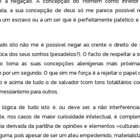
 e à negação. A concepção do Homem como inferior 
a ela, a sua concepção de deus só me parece possível r
um escravo ou a um ser que é perfeitamente patético e 
do isto não me é possível negar ao crente o direito de 
ética dos seus sonhos (pesadelos?). O facto de respeitar a 
não torna as suas concepções alienígenas mais próxim
m por um segundo. O que sim me força é a rejeitar o papel 
e acima de tudo o de salvador (com tons totalitários co
essianismo para outros.
 lógica de tudo isto é, ou deve ser, a não interferênci
te, nos casos de maior curiosidade intelectual, é compl
ia derivada da partilha de opiniões e elementos «culturais»
lguma, pois apesar de ser um ateu empedernido, materialista