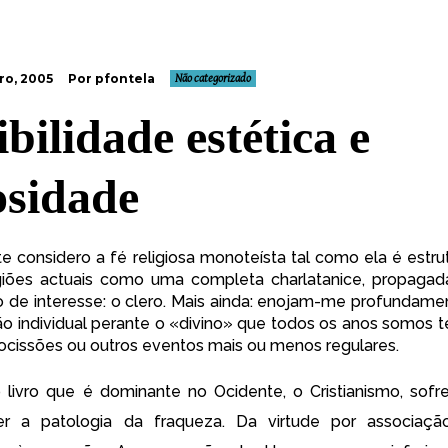
ro, 2005
Por pfontela
Não categorizado
bilidade estética e
osidade
 considero a fé religiosa monoteísta tal como ela é estru
igiões actuais como uma completa charlatanice, propaga
 de interesse: o clero. Mais ainda: enojam-me profundame
o individual perante o «divino» que todos os anos somos 
rocissões ou outros eventos mais ou menos regulares.
o livro que é dominante no Ocidente, o Cristianismo, sof
er a patologia da fraqueza. Da virtude por associaçã