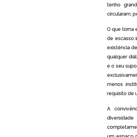
tenho grand
circularam, 
O que torna 
de escasso i
existência d
qualquer diá
e o seu supo
exclusivame
menos insti
requisito de 
A convivên
diversidad
completamen
um espaço p