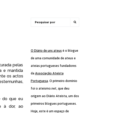
O Diário de uns ateus
é o blogue
de uma comunidade de ateus e
turada pelas
ateias portugueses fundadores
da e mantida
da
Associação Ateísta
nte os actos
Portuguesa
. O primeiro domínio
testemunhas,
foi o ateismo.net, que deu
origem ao Diário Ateísta, um dos
re do que eu
primeiros blogues portugueses.
o à dor, ao
Hoje, este é um espaço de