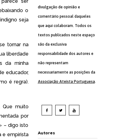
parece ser
divulgação de opinião e
ebaixando o
comentário pessoal daqueles
indigno seja
que aqui colaboram. Todos os
textos publicados neste espaço
se tornar na
são da exclusiva
sua liberdade
responsabilidade dos autores e
as da minha
não representam
de educador,
necessariamente as posições da
mo é regra).
Associação Ateísta Portuguesa
.
a. Que muito
ementada por
 – digo isto
Autores
 e empirista