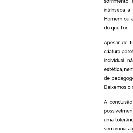
sofrimento
intrínseca 
Homem ou a 
do que for.
Apesar de tu
criatura pat
individual 
estética, ne
de pedagogo 
Deixemos o m
A conclusão
possivelmen
uma tolerânc
sem ironia a