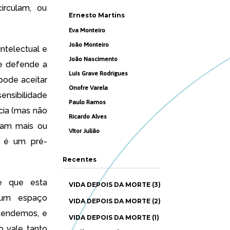
irculam, ou
Ernesto Martins
Eva Monteiro
João Monteiro
ntelectual e
João Nascimento
ue defende a
Luís Grave Rodrigues
pode aceitar
Onofre Varela
sensibilidade
Paulo Ramos
cia (mas não
Ricardo Alves
ram mais ou
Vítor Julião
e é um pré-
Recentes
de que esta
VIDA DEPOIS DA MORTE (3)
 um espaço
VIDA DEPOIS DA MORTE (2)
ntendemos, e
VIDA DEPOIS DA MORTE (1)
o vale tanto