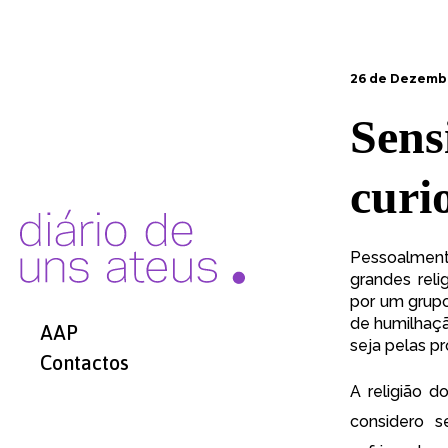
26 de Dezemb
Sensi
curi
Pessoalmente
grandes rel
por um grupo
de humilhaçã
AAP
seja pelas p
Contactos
A religião d
considero s