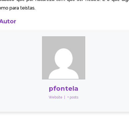
omo para teístas.
 Autor
pfontela
Website
|
+ posts