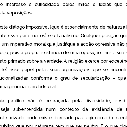
e interesse e curiosidade pelos mitos e ideias que c
pela «oposição».
este diálogo impossível (que é essencialmente de natureza i
nteresse para muitos) é o fanatismo. Qualquer posição q
e um imperativo moral que justifique a acção opressiva não 
logo, pois a própria existência de uma oposição fere a sua 
sto primado sobre a verdade. A religião exerce por excelên
nte) esse papel pelas suas organizações que se encont
tucionalizadas conforme o grau de secularização – qu
uma genuína liberdade civil.
cia pacífica não é ameaçada pela diversidade, des
e seja subentendida num contexto da existência de
te privado, onde existe liberdade para agir como bem e
úblico que por natureza tem que ser neutro. E o que dig