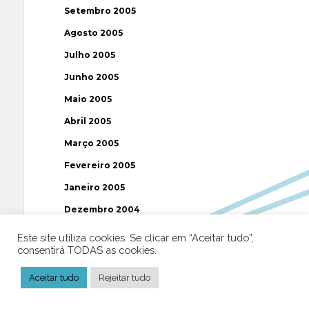
Setembro 2005
Agosto 2005
Julho 2005
Junho 2005
Maio 2005
Abril 2005
Março 2005
Fevereiro 2005
Janeiro 2005
Dezembro 2004
Novembro 2004
Este site utiliza cookies. Se clicar em “Aceitar tudo”,
consentirá TODAS as cookies.
Outubro 2004
Setembro 2004
Aceitar tudo
Rejeitar tudo
Agosto 2004