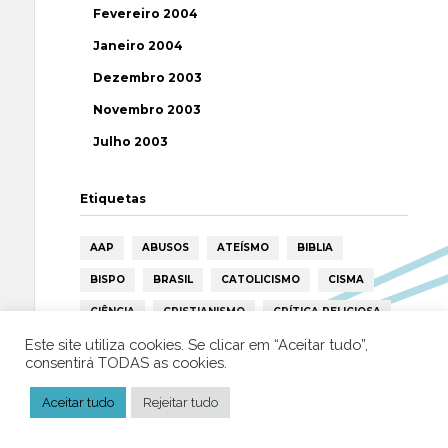
Fevereiro 2004
Janeiro 2004
Dezembro 2003
Novembro 2003
Julho 2003
Etiquetas
AAP
ABUSOS
ATEÍSMO
BIBLIA
BISPO
BRASIL
CATOLICISMO
CISMA
CIÊNCIA
CRISTIANISMO
CRÍTICA RELIGIOSA
Este site utiliza cookies. Se clicar em “Aceitar tudo”,
DEUS
DIREITOS HUMANOS
EFEMÉRIDE
consentirá TODAS as cookies.
ESPIRITISMO
ESTATÍSTICAS
FILOSOFIA
Aceitar tudo
Rejeitar tudo
FÁTIMA
HISTÓRIA
HUMANISMO
HUMOR
ICAR
IGREJA
ISLAMISMO
ISLÃO