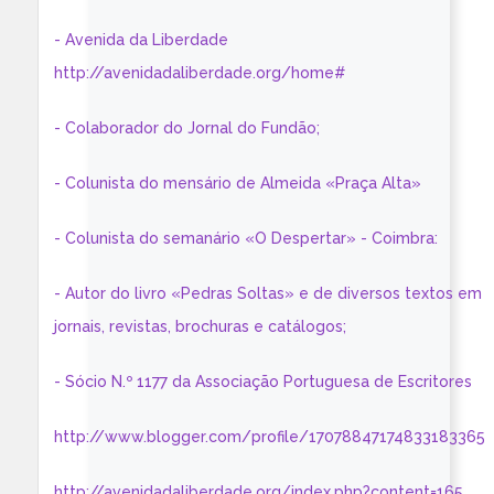
- Avenida da Liberdade
http://avenidadaliberdade.org/home#
- Colaborador do Jornal do Fundão;
- Colunista do mensário de Almeida «Praça Alta»
- Colunista do semanário «O Despertar» - Coimbra:
- Autor do livro «Pedras Soltas» e de diversos textos em
jornais, revistas, brochuras e catálogos;
- Sócio N.º 1177 da Associação Portuguesa de Escritores
http://www.blogger.com/profile/17078847174833183365
http://avenidadaliberdade.org/index.php?content=165