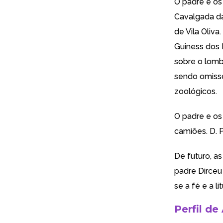
O padre e os
Cavalgada da
de Vila Oliva
Guiness dos 
sobre o lombo
sendo omisso
zoológicos.
O padre e os
camiões. D. P
De futuro, as
padre Dirceu
se a fé e a lit
Perfil de