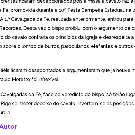
 crentes ficaram decepcionados pois a missa a cavalo fazia 
 Fé, promovida durante a 10ª Festa Campeira Estadual, na l
. A 1.ª Cavalgada da Fé, realizada anteriormente, entrou para o
Recordes. Desta vez o bispo proibiu, com o argumento de q
 do cavalo contraria os princípios da Igreja e desrespeita a 
 sobre o lombo de burros, paroquianos, elefantes e outro
 fiéis ficaram desapontados e argumentaram que já houve 
aulo Moretto foi inflexível.
 Cavalgadas da Fé, face ao veredicto do bispo, só terão luga
 Rigo se meter debaixo do cavalo. Invertem-se as posições
urgia.
 Autor