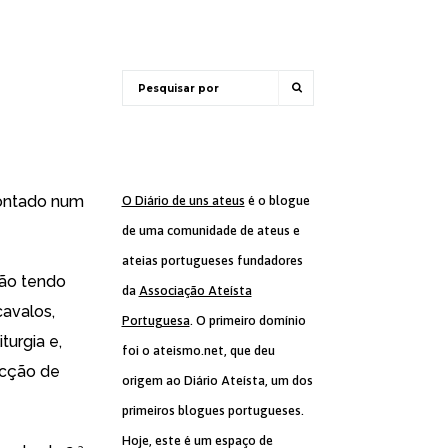
montado
num
O Diário de uns ateus
é o blogue
de uma comunidade de ateus e
ateias portugueses fundadores
não tendo
da
Associação Ateísta
cavalos,
Portuguesa
. O primeiro domínio
turgia e,
foi o ateismo.net, que deu
acção de
origem ao Diário Ateísta, um dos
primeiros blogues portugueses.
Hoje, este é um espaço de