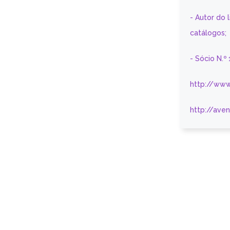
- Autor do 
catálogos;
- Sócio N.º
http://www
http://ave