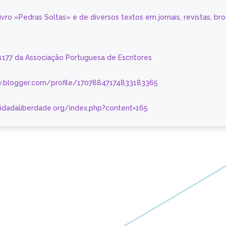
livro «Pedras Soltas» e de diversos textos em jornais, revistas, br
 1177 da Associação Portuguesa de Escritores
.blogger.com/profile/17078847174833183365
nidadaliberdade.org/index.php?content=165