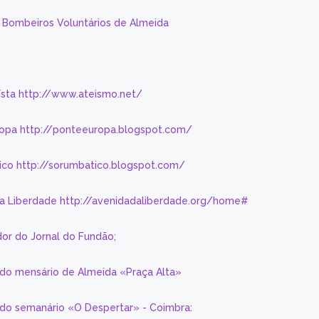
s Bombeiros Voluntários de Almeida
eísta http://www.ateismo.net/
ropa http://ponteeuropa.blogspot.com/
ico http://sorumbatico.blogspot.com/
da Liberdade http://avenidadaliberdade.org/home#
or do Jornal do Fundão;
 do mensário de Almeida «Praça Alta»
a do semanário «O Despertar» - Coimbra: