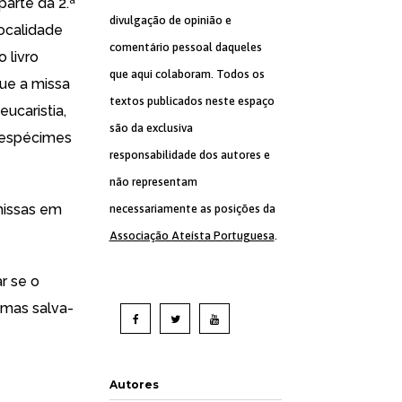
parte da 2.ª
divulgação de opinião e
ocalidade
comentário pessoal daqueles
 livro
que aqui colaboram. Todos os
ue a missa
textos publicados neste espaço
eucaristia,
são da exclusiva
s espécimes
responsabilidade dos autores e
não representam
missas em
necessariamente as posições da
Associação Ateísta Portuguesa
.
r se o
 mas salva-
Autores