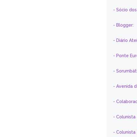
- Sócio do
- Blogger:
- Diário At
- Ponte Eu
- Sorumbát
- Avenida 
- Colaborad
- Colunista
- Colunist