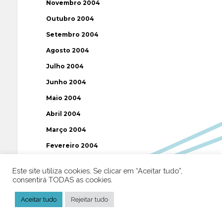
Novembro 2004
Outubro 2004
Setembro 2004
Agosto 2004
Julho 2004
Junho 2004
Maio 2004
Abril 2004
Março 2004
Fevereiro 2004
Janeiro 2004
Este site utiliza cookies. Se clicar em “Aceitar tudo”,
Dezembro 2003
consentirá TODAS as cookies.
Novembro 2003
Aceitar tudo
Rejeitar tudo
Julho 2003