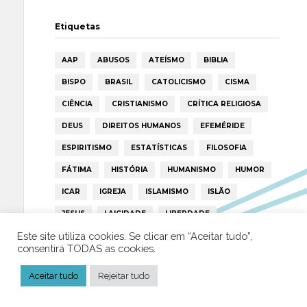
Etiquetas
AAP
ABUSOS
ATEÍSMO
BIBLIA
BISPO
BRASIL
CATOLICISMO
CISMA
CIÊNCIA
CRISTIANISMO
CRÍTICA RELIGIOSA
DEUS
DIREITOS HUMANOS
EFEMÉRIDE
ESPIRITISMO
ESTATÍSTICAS
FILOSOFIA
FÁTIMA
HISTÓRIA
HUMANISMO
HUMOR
ICAR
IGREJA
ISLAMISMO
ISLÃO
JESUS
LAICIDADE
LIBERDADE
Este site utiliza cookies. Se clicar em “Aceitar tudo”,
LIVRE-PENSAMENTO
LIVRO
MILAGRES
consentirá TODAS as cookies.
MORAL
MULHER
NOTÍCIAS
OPINIÃO
Aceitar tudo
Rejeitar tudo
PAPA
PAPAS
PEDOFILIA
POLÍTICA
PORTUGAL
RELIGIÃO
RELIGIÕES
RTP