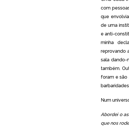
com pessoas 
que envolvia
de uma insti
e anti-const
minha decl
reprovando a
sala dando-
também. Outr
foram e são 
barbaridades
Num universo
Abordei o as
que nos rode