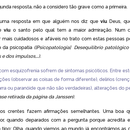
unda resposta, não a considero tão grave como a primeira.
uma resposta em que alguém nos diz que
viu
Deus, q
ue
viu
o santo pelo qual tem a maior admiração. Num c
mais cuidadosos e afáveis no trato com estas pessoas po
o da psicopatia
([Psicopatologia] Desequilíbrio patológico
e dos impulsos,…).
com esquizofrenia sofrem de sintomas psicóticos. Entre es
ções (observar as coisas de forma diferente), delírios (cren
arra ou paranóide que não são verdadeiras), alterações do
rase retirada da página da Janssen).
os crentes fazem afirmações semelhantes. Uma boa q
ior, quando deparados com a pergunta porque acredita 
 tipo: Olha, quando viemos ao mundo já encontrámos as c