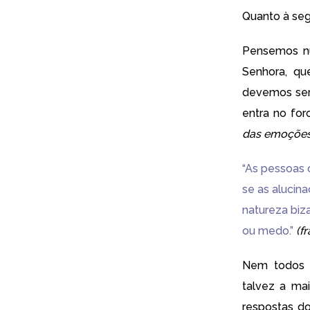
Quanto à seg
Pensemos n
Senhora, q
devemos ser 
entra no for
das emoções 
“As pessoas 
se as alucina
natureza biz
ou medo.”
(f
Nem todos 
talvez a ma
respostas do