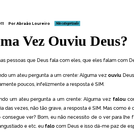
11
Por Abraão Loureiro
Não categorizado
ma Vez Ouviu Deus?
as pessoas que Deus fala com eles, que eles falam com D
ando um ateu pergunta a um crente: Alguma vez
ouviu
Deus
vamente poucos, infelizmente a resposta é SIM.
ando um ateu pergunta a um crente: Alguma vez
falou
co
ia das vezes, não tão grave, a resposta é SIM. Mas como é 
o consegue ver? Bom, eu não necessito de o ver para lhe f
 angustiado e etc. eu
falo
com Deus e isso dá-me paz de espí