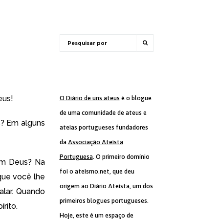
eus!
O Diário de uns ateus
é o blogue
de uma comunidade de ateus e
? Em alguns
ateias portugueses fundadores
da
Associação Ateísta
Portuguesa
. O primeiro domínio
m Deus? Na
foi o ateismo.net, que deu
que você lhe
origem ao Diário Ateísta, um dos
alar. Quando
primeiros blogues portugueses.
rito.
Hoje, este é um espaço de