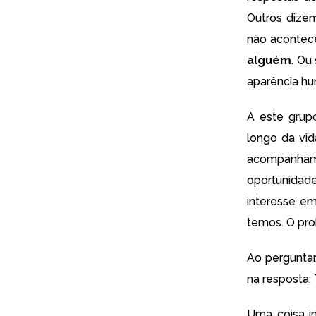
Outros dize
não acontec
alguém
. Ou
aparência h
A este grup
longo da vid
acompanhame
oportunida
interesse em
temos. O prob
Ao pergunta
na resposta:
Uma coisa i