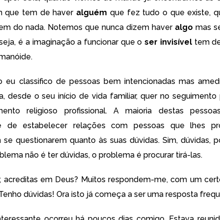
m que tem de haver
alguém
que fez tudo o que existe, q
em do nada. Notemos que nunca dizem haver
algo
mas s
 seja, é a imaginação a funcionar que o
ser invisível
tem de
umanóide.
o eu classifico de pessoas bem intencionadas mas amed
a, desde o seu início de vida familiar, quer no seguimento 
nto religioso profissional. A maioria destas pesso
de de estabelecer relações com pessoas que lhes p
 se questionarem quanto às suas dúvidas. Sim, dúvidas, 
lema não é ter dúvidas, o problema é procurar tirá-las.
r, acreditas em Deus? Muitos respondem-me, com um cert
 Tenho dúvidas! Ora isto já começa a ser uma resposta frequ
nteressante ocorreu há poucos dias comigo. Estava reun