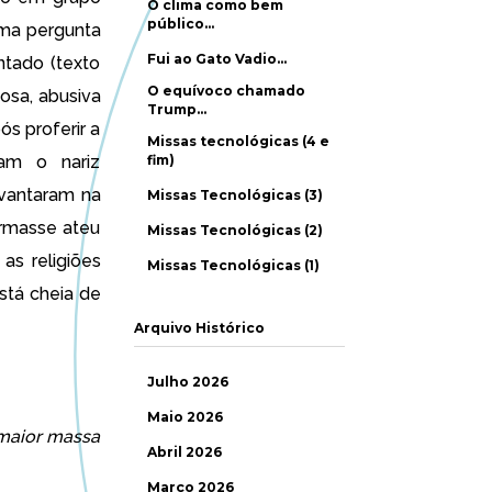
O clima como bem
público…
uma pergunta
Fui ao Gato Vadio…
ntado (texto
O equívoco chamado
osa, abusiva
Trump…
ós proferir a
Missas tecnológicas (4 e
ram o nariz
fim)
evantaram na
Missas Tecnológicas (3)
rmasse ateu
Missas Tecnológicas (2)
as religiões
Missas Tecnológicas (1)
stá cheia de
Arquivo Histórico
Julho 2026
Maio 2026
 maior massa
Abril 2026
Março 2026