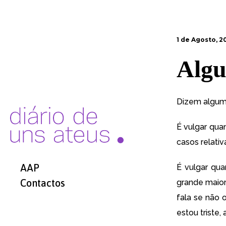
1 de Agosto, 20
Algu
Dizem algum
É vulgar qu
casos relati
AAP
É vulgar qu
Contactos
grande maior
fala se não 
estou triste,