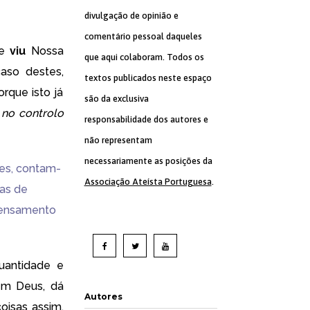
divulgação de opinião e
comentário pessoal daqueles
ue
viu
Nossa
que aqui colaboram. Todos os
aso destes,
textos publicados neste espaço
rque isto já
são da exclusiva
 no controlo
responsabilidade dos autores e
não representam
necessariamente as posições da
tes, contam-
Associação Ateísta Portuguesa
.
ças de
 pensamento
uantidade e
em Deus, dá
Autores
oisas assim.