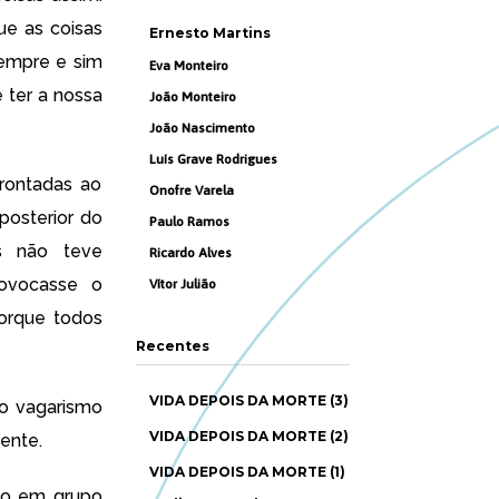
ue as coisas
Ernesto Martins
empre e sim
Eva Monteiro
 ter a nossa
João Monteiro
João Nascimento
Luís Grave Rodrigues
rontadas ao
Onofre Varela
posterior do
Paulo Ramos
as não teve
Ricardo Alves
rovocasse o
Vítor Julião
porque todos
Recentes
VIDA DEPOIS DA MORTE (3)
o vagarismo
VIDA DEPOIS DA MORTE (2)
ente.
VIDA DEPOIS DA MORTE (1)
ido em grupo