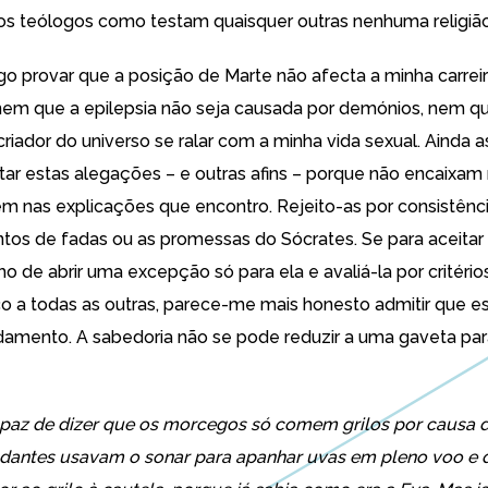
s teólogos como testam quaisquer outras nenhuma religião
go provar que a posição de Marte não afecta a minha carrei
, nem que a epilepsia não seja causada por demónios, nem qu
riador do universo se ralar com a minha vida sexual. Ainda 
jeitar estas alegações – e outras afins – porque não encaixa
m nas explicações que encontro. Rejeito-as por consistênci
ontos de fadas ou as promessas do Sócrates. Se para aceita
o de abrir uma excepção só para ela e avaliá-la por critéri
co a todas as outras, parece-me mais honesto admitir que e
amento. A sabedoria não se pode reduzir a uma gaveta pa
apaz de dizer que os morcegos só comem grilos por causa
e dantes usavam o sonar para apanhar uvas em pleno voo e 