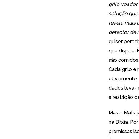
grilo voador
solução que 
revela mais 
detector de
quiser perce
que dispõe. 
são comidos 
Cada grilo e
obviamente, 
dados leva-n
a restrição 
Mas o Mats j
na Bíblia. Po
premissas iso