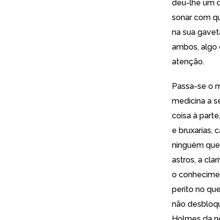
deu-lhe um d
sonar com qu
na sua gavet
ambos, algo 
atenção.
Passa-se o m
medicina a s
coisa à part
e bruxarias,
ninguém quer
astros, a cla
o conhecimen
perito no que
não desbloqu
Holmes da nov