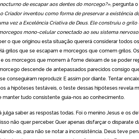
 nocturno de escapar aos dentes do morcego?»
, pergunta o
o Criador inventou como forma de preservar a existência do
uma vez a Excelência Criativa de Deus. Ele construiu o gril
 morcegos mono-celular conectado ao seu sistema nervoso
ber o que originou esta situação quererá considerar todos o
Há grilos que se escapam e morcegos que comem grilos. Os 
e os morcegos que morrem à fome deixam de se poder rep
 morcego descende de antepassados parecidos consigo que
se conseguiram reproduzir. E assim por diante. Tentar encaix
os a hipóteses testáveis, o teste dessas hipóteses revela 
de manter tudo consistente guia-nos ao conhecimento.
á julga saber as respostas todas. Foi o menino Jesus e os de
r isso não quer perceber. Quer apenas disfarçar o disparate d
lando-as, para não se notar a inconsistência. Deus teve pena