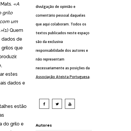
 Mats.
«A
divulgação de opinião e
 grilo
comentário pessoal daqueles
o com um
que aqui colaboram. Todos os
.»
(1) Quem
textos publicados neste espaço
s dados de
são da exclusiva
grilos que
responsabilidade dos autores e
roduzir.
não representam
,
necessariamente as posições da
ar estes
Associação Ateísta Portuguesa
.
mais dados e
talhes estão
as
 do grilo e
Autores