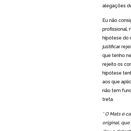
alegações do
Eu não consi
profissional
hipótese do c
justificar re
que tenho ne
rejeito os c
hipótese tenh
aos que apli
não tem fund
treta.
* O Mats é c
original, qu