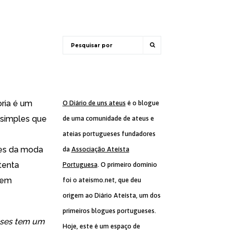
ria é um
O Diário de uns ateus
é o blogue
 simples que
de uma comunidade de ateus e
ateias portugueses fundadores
ates da moda
da
Associação Ateísta
tenta
Portuguesa
. O primeiro domínio
 em
foi o ateismo.net, que deu
origem ao Diário Ateísta, um dos
primeiros blogues portugueses.
eses tem um
Hoje, este é um espaço de