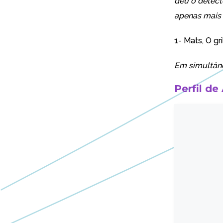
deu o detecto
apenas mais 
1- Mats,
O gr
Em simultân
Perfil de