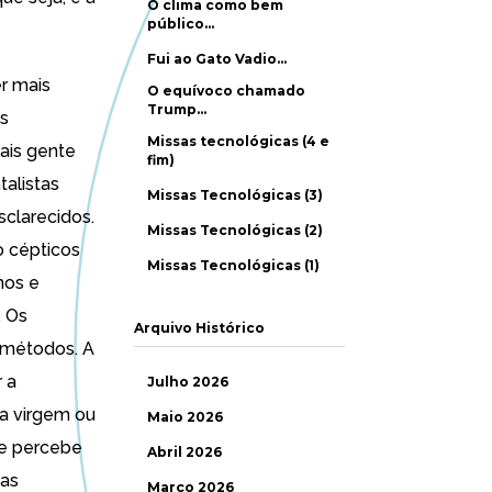
O clima como bem
público…
Fui ao Gato Vadio…
r mais
O equívoco chamado
Trump…
as
Missas tecnológicas (4 e
ais gente
fim)
talistas
Missas Tecnológicas (3)
clarecidos.
Missas Tecnológicas (2)
o cépticos
Missas Tecnológicas (1)
hos e
. Os
Arquivo Histórico
 métodos. A
 a
Julho 2026
a virgem ou
Maio 2026
se percebe
Abril 2026
 as
Março 2026