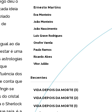
cego deu o
Ernesto Martins
ada ideia
Eva Monteiro
criado
João Monteiro
a de
João Nascimento
Luís Grave Rodrigues
Onofre Varela
gual ao da
Paulo Ramos
testar é uma
Ricardo Alves
 astrologias
Vítor Julião
rque
fluência dos
Recentes
 de conta que
ingir-se
VIDA DEPOIS DA MORTE (3)
 do cristal
VIDA DEPOIS DA MORTE (2)
a o Sherlock
VIDA DEPOIS DA MORTE (1)
ue seja, é a