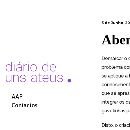
3 de Junho, 20
Aben
Demarcar o c
problema com
se aplique a
conhecimento
que se apres
AAP
integrar os 
Contactos
gavetinhas pa
Disto, o cria