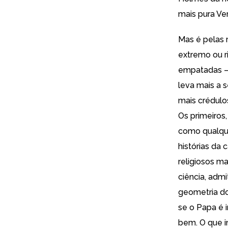
mais pura Ve
Mas é pelas 
extremo ou r
empatadas – 
leva mais a s
mais crédulo
Os primeiros
como qualque
histórias da
religiosos m
ciência, adm
geometria do
se o Papa é 
bem. O que i