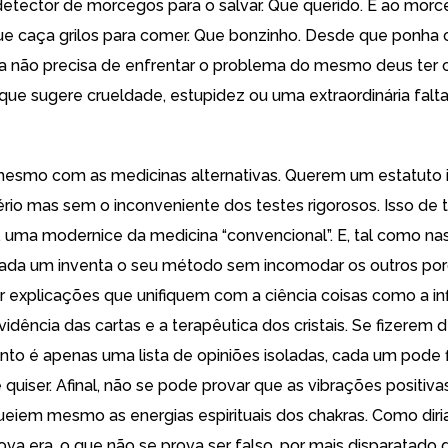
etector de morcegos para o salvar. Que querido. E ao mor
e caça grilos para comer. Que bonzinho. Desde que ponha c
a não precisa de enfrentar o problema do mesmo deus ter 
que sugere crueldade, estupidez ou uma extraordinária falt
esmo com as medicinas alternativas. Querem um estatuto i
ério mas sem o inconveniente dos testes rigorosos. Isso de 
e, uma modernice da medicina “convencional”. E, tal como nas
 cada um inventa o seu método sem incomodar os outros po
 explicações que unifiquem com a ciência coisas como a in
rividência das cartas e a terapêutica dos cristais. Se fizerem
to é apenas uma lista de opiniões isoladas, cada um pode f
 quiser. Afinal, não se pode provar que as vibrações positivas
eiem mesmo as energias espirituais dos chakras. Como diri
a era, o que não se prova ser falso, por mais disparatado q