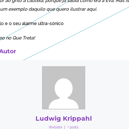
r ao grilo à cautela, porque já sabia como era a Eva. Mas i
um exemplo daquilo que quero ilustrar aqui.
ilo e o seu alarme ultra-sónico
eo no
Que Treta!
 Autor
Ludwig Krippahl
Website
|
+ posts