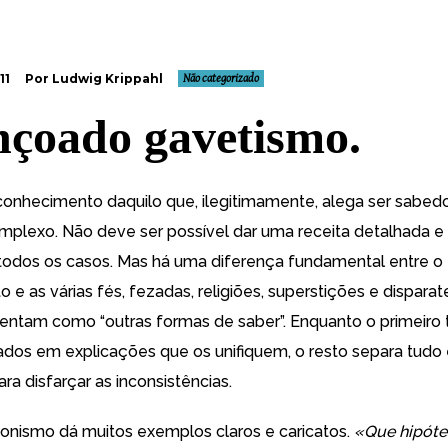
11
Por Ludwig Krippahl
Não categorizado
çoado gavetismo.
onhecimento daquilo que, ilegitimamente, alega ser sabedo
plexo. Não deve ser possível dar uma receita detalhada e
 todos os casos. Mas há uma diferença fundamental entre o
 e as várias fés, fezadas, religiões, superstições e dispar
entam como “outras formas de saber”. Enquanto o primeiro 
dados em explicações que os unifiquem, o resto separa tudo
ra disfarçar as inconsistências.
cionismo dá muitos exemplos claros e caricatos.
«Que hipót