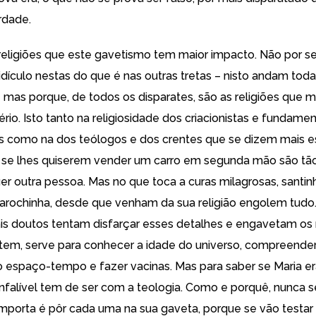
rdade.
religiões que este gavetismo tem maior impacto. Não por se
idículo nestas do que é nas outras tretas – nisto andam tod
mas porque, de todos os disparates, são as religiões que m
ério. Isto tanto na religiosidade dos criacionistas e fundamen
s como na dos teólogos e dos crentes que se dizem mais es
, se lhes quiserem vender um carro em segunda mão são tã
r outra pessoa. Mas no que toca a curas milagrosas, santin
 carochinha, desde que venham da sua religião engolem tudo
ais doutos tentam disfarçar esses detalhes e engavetam os
item, serve para conhecer a idade do universo, compreender
 espaço-tempo e fazer vacinas. Mas para saber se Maria er
infalível tem de ser com a teologia. Como e porquê, nunca 
mporta é pôr cada uma na sua gaveta, porque se vão testar