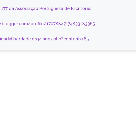
 1177 da Associação Portuguesa de Escritores
.blogger.com/profile/17078847174833183365
nidadaliberdade.org/index.php?content=165