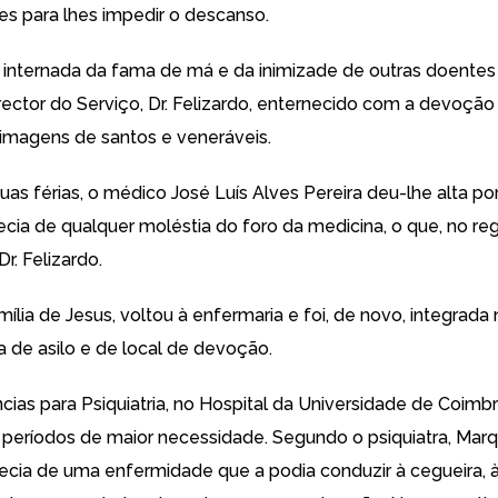
es para lhes impedir o descanso.
internada da fama de má e da inimizade de outras doentes
irector do Serviço, Dr. Felizardo, enternecido com a devoção
imagens de santos e veneráveis.
uas férias, o médico José Luís Alves Pereira deu-lhe alta p
cia de qualquer moléstia do foro da medicina, o que, no reg
r. Felizardo.
Emília de Jesus, voltou à enfermaria e foi, de novo, integrad
a de asilo e de local de devoção.
cias para Psiquiatria, no Hospital da Universidade de Coimb
 períodos de maior necessidade. Segundo o psiquiatra, Mar
decia de uma enfermidade que a podia conduzir à cegueira, à 