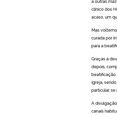
a outras maz
clínico dos 
acaso, um qu
Mas voltemos 
curada por i
para a beatif
Graças à dev
depois, comp
beatificação
Igreja, sendo
particular, se
A divulgação
canais habit