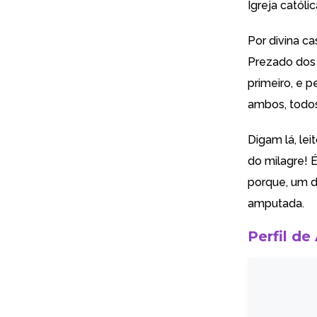
Igreja católi
Por divina ca
Prezado dos 
primeiro, e p
ambos, todos
Digam lá, lei
do milagre! 
porque, um d
amputada.
Perfil de