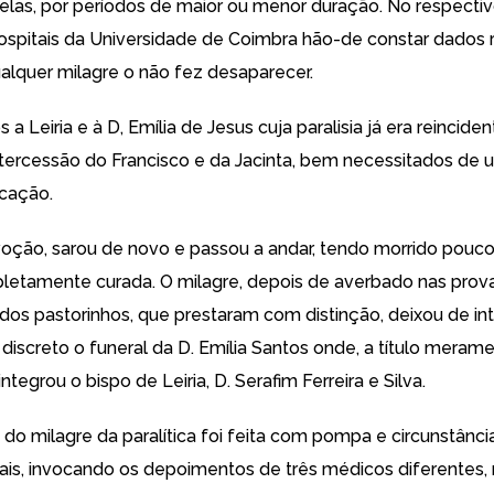
elas, por períodos de maior ou menor duração. No respecti
Hospitais da Universidade de Coimbra hão-de constar dados r
alquer milagre o não fez desaparecer.
a Leiria e à D, Emília de Jesus cuja paralisia já era reinciden
ntercessão do Francisco e da Jacinta, bem necessitados de 
icação.
oção, sarou de novo e passou a andar, tendo morrido pouc
letamente curada. O milagre, depois de averbado nas prov
 dos pastorinhos, que prestaram com distinção, deixou de int
 discreto o funeral da D. Emília Santos onde, a título meram
 integrou o bispo de Leiria, D. Serafim Ferreira e Silva.
 do milagre da paralítica foi feita com pompa e circunstânci
uais, invocando os depoimentos de três médicos diferentes, 