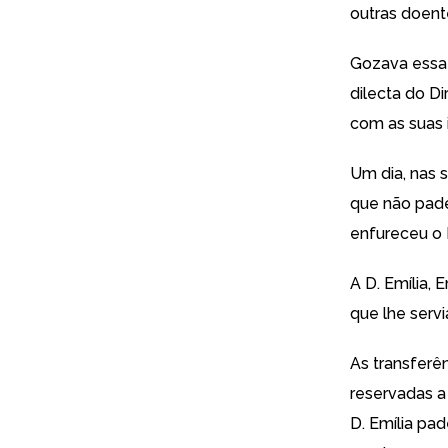
outras doent
Gozava essa 
dilecta do D
com as suas 
Um dia, nas s
que não pade
enfureceu o D
A D. Emília, 
que lhe servi
As transferên
reservadas a
D. Emília pa