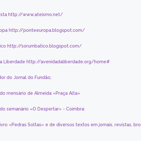
eísta http://www.ateismo.net/
ropa http://ponteeuropa.blogspot.com/
ico http://sorumbatico.blogspot.com/
da Liberdade http://avenidadaliberdade.org/home#
or do Jornal do Fundão;
 do mensário de Almeida «Praça Alta»
a do semanário «O Despertar» - Coimbra:
livro «Pedras Soltas» e de diversos textos em jornais, revistas, br