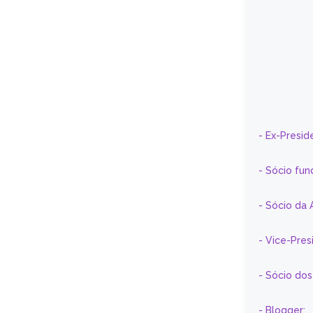
- Ex-Presid
- Sócio fun
- Sócio da 
- Vice-Pre
- Sócio do
- Blogger: