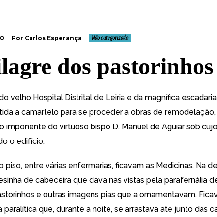
10
Por Carlos Esperança
Não categorizado
lagre dos pastorinhos
 velho Hospital Distrital de Leiria e da magnífica escadari
ida a camartelo para se proceder a obras de remodelação,
oto imponente do virtuoso bispo D. Manuel de Aguiar sob cujo
do o edifício.
o piso, entre várias enfermarias, ficavam as Medicinas. Na 
sinha de cabeceira que dava nas vistas pela parafernália d
astorinhos e outras imagens pias que a ornamentavam. Ficav
paralítica que, durante a noite, se arrastava até junto das 