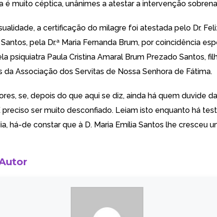
ca é muito céptica, unânimes a atestar a intervenção sobrena
sualidade, a certificação do milagre foi atestada pelo Dr. Fel
Santos, pela Dr.ª Maria Fernanda Brum, por coincidência es
ela psiquiatra Paula Cristina Amaral Brum Prezado Santos, fil
 da Associação dos Servitas de Nossa Senhora de Fátima.
tores, se, depois do que aqui se diz, ainda há quem duvide d
É preciso ser muito desconfiado. Leiam isto enquanto há te
ia, há-de constar que à D. Maria Emília Santos lhe cresceu 
 Autor