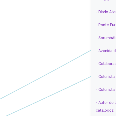
- Diário At
- Ponte Eu
- Sorumbát
- Avenida 
- Colaborad
- Colunista
- Colunist
- Autor do 
catálogos;