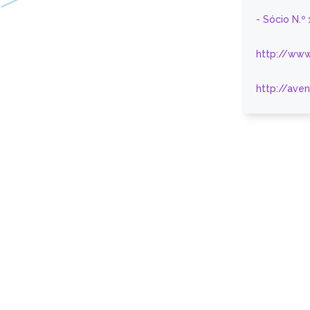
- Sócio N.º
http://www
http://ave