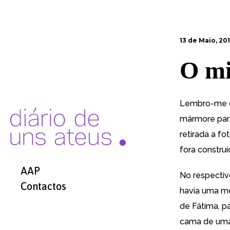
13 de Maio, 20
O mi
Lembro-me do
mármore part
retirada a f
fora construí
AAP
No respectiv
Contactos
havia uma me
de Fátima, p
cama de uma 