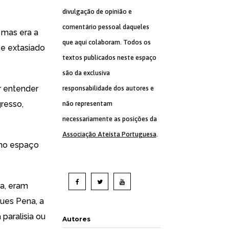
divulgação de opinião e
comentário pessoal daqueles
 mas era a
que aqui colaboram. Todos os
 e extasiado
textos publicados neste espaço
são da exclusiva
or entender
responsabilidade dos autores e
resso,
não representam
necessariamente as posições da
Associação Ateísta Portuguesa
.
a no espaço
ra, eram
ques Pena, a
paralisia ou
Autores