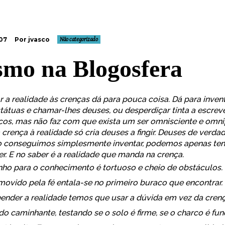
07
Por jvasco
Não categorizado
smo na Blogosfera
 a realidade às crenças dá para pouca coisa. Dá para inventa
státuas e chamar-lhes deuses, ou desperdiçar tinta a escrev
cos, mas não faz com que exista um ser omnisciente e omni
 crença à realidade só cria deuses a fingir. Deuses de verdad
 conseguimos simplesmente inventar, podemos apenas ten
r. E no saber é a realidade que manda na crença.
ho para o conhecimento é tortuoso e cheio de obstáculos.
 movido pela fé entala-se no primeiro buraco que encontrar.
nder a realidade temos que usar a dúvida em vez da cren
do caminhante, testando se o solo é firme, se o charco é fun