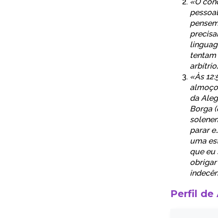
«O conc
pessoal
pensemo
precisa
linguag
tentam 
arbítrio)
«Às 12:
almoço)
da Aleg
Borga (
solenem
parar e
uma est
que eu 
obrigar
indecên
Perfil de