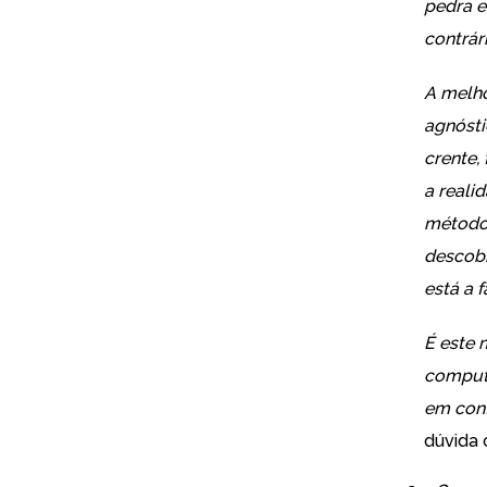
pedra e
contrár
A melho
agnósti
crente, 
a reali
método 
descobr
está a f
É este 
computa
em conf
dúvida