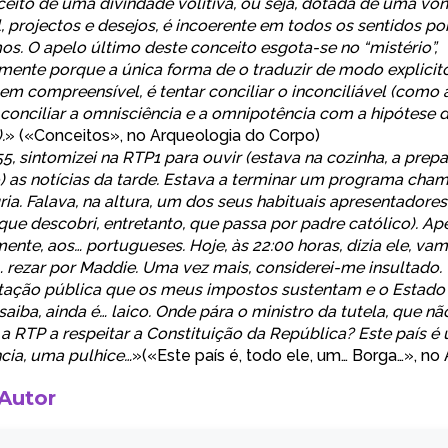
eito de uma divindade volitiva, ou seja, dotada de uma vo
, projectos e desejos, é incoerente em todos os sentidos po
s. O apelo último deste conceito esgota-se no “mistério”,
mente porque a única forma de o traduzir de modo explici
em compreensível, é tentar conciliar o inconciliável (como 
conciliar a omnisciência e a omnipotência com a hipótese d
.
» («
Conceitos
», no
Arqueologia do Corpo
)
55, sintomizei na RTP1 para ouvir (estava na cozinha, a prepa
 as notícias da tarde. Estava a terminar um programa cha
ria. Falava, na altura, um dos seus habituais apresentadores
que descobri, entretanto, que passa por padre católico). Ap
ente, aos… portugueses. Hoje, às 22:00 horas, dizia ele, va
… rezar por Maddie. Uma vez mais, considerei-me insultado. 
ação pública que os meus impostos sustentam e o Estado
saiba, ainda é… laico. Onde pára o ministro da tutela, que n
 a RTP a respeitar a Constituição da República? Este país é
cia, uma pulhice…
»(«
Este país é, todo ele, um… Borga…
», no
 Autor