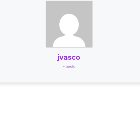
jvasco
+ posts