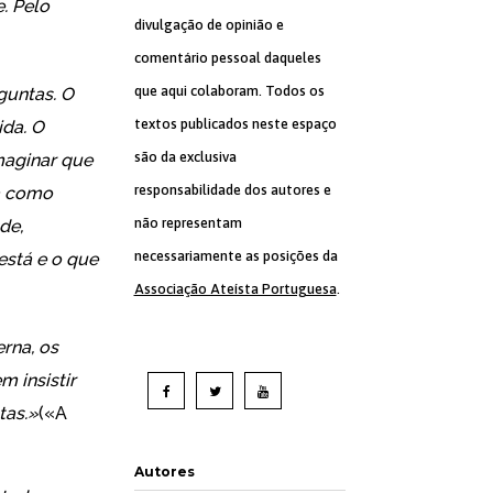
. Pelo
divulgação de opinião e
comentário pessoal daqueles
que aqui colaboram. Todos os
guntas. O
textos publicados neste espaço
ida. O
são da exclusiva
imaginar que
responsabilidade dos autores e
da como
não representam
de,
necessariamente as posições da
stá e o que
Associação Ateísta Portuguesa
.
rna, os
 insistir
tas.»
(«
A
Autores