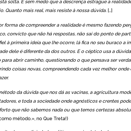
stá solta. E sem medo que a descrença estrague a realidade
io. Quanto mais real, mais resiste à nossa dúvida.
[…]
r forma de compreender a realidade é mesmo fazendo per
co, convicto que não há respostas, não sai do ponto de part
fiel à primeira ideia que lhe ocorre, lá fica no seu buraco a 
dade dele é diferente da dos outros. E o céptico usa a dúvi
para abrir caminho, questionando o que pensava ser verda
indo coisas novas, compreendendo cada vez melhor onde e
azer.
método da dúvida que nos dá as vacinas, a agricultura mode
dores, e toda a sociedade onde agnósticos e crentes podem
orto que não sabemos nada ou que temos certezas absolu
 como método.
», no
Que Treta!
)