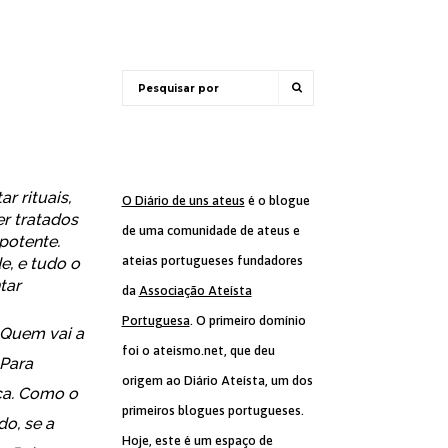
r rituais,
O Diário de uns ateus
é o blogue
er tratados
de uma comunidade de ateus e
potente.
ateias portugueses fundadores
e, e tudo o
tar
da
Associação Ateísta
Portuguesa
. O primeiro domínio
 Quem vai a
foi o ateismo.net, que deu
 Para
origem ao Diário Ateísta, um dos
ça. Como o
primeiros blogues portugueses.
do, se a
Hoje, este é um espaço de