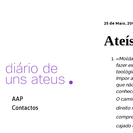
25 de Maio, 20
Ateí
«Moldar
fazer e
teológi
Impor a
que não
conhece
AAP
O camin
Contactos
direito
compree
cajado 