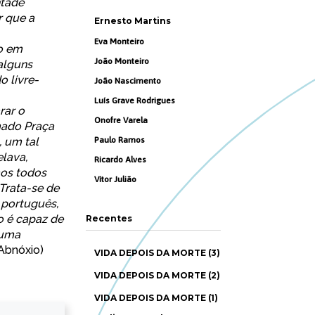
ntade
r que a
Ernesto Martins
Eva Monteiro
to em
João Monteiro
alguns
o livre-
João Nascimento
Luís Grave Rodrigues
rar o
Onofre Varela
mado Praça
, um tal
Paulo Ramos
elava,
Ricardo Alves
mos todos
Vítor Julião
Trata-se de
 português,
ão é capaz de
Recentes
 uma
Abnóxio
)
VIDA DEPOIS DA MORTE (3)
VIDA DEPOIS DA MORTE (2)
VIDA DEPOIS DA MORTE (1)