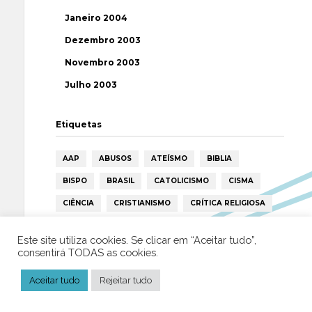
Janeiro 2004
Dezembro 2003
Novembro 2003
Julho 2003
Etiquetas
AAP
ABUSOS
ATEÍSMO
BIBLIA
BISPO
BRASIL
CATOLICISMO
CISMA
CIÊNCIA
CRISTIANISMO
CRÍTICA RELIGIOSA
DEUS
DIREITOS HUMANOS
EFEMÉRIDE
Este site utiliza cookies. Se clicar em “Aceitar tudo”,
ESPIRITISMO
ESTATÍSTICAS
FILOSOFIA
consentirá TODAS as cookies.
FÁTIMA
HISTÓRIA
HUMANISMO
HUMOR
Aceitar tudo
Rejeitar tudo
ICAR
IGREJA
ISLAMISMO
ISLÃO