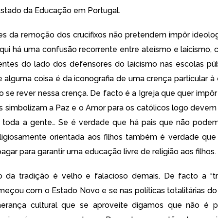
estado da Educação em Portugal.
es da remoção dos crucifixos não pretendem impôr ideol
qui há uma confusão recorrente entre ateísmo e laicismo,
ntes do lado dos defensores do laicismo nas escolas púb
 alguma coisa é da iconografia de uma crença particular 
 se rever nessa crença. De facto é a Igreja que quer impôr 
xos simbolizam a Paz e o Amor para os católicos logo devem 
toda a gente… Se é verdade que há pais que não pode
ligiosamente orientada aos filhos também é verdade que
ar para garantir uma educação livre de religião aos filhos.
 da tradição é velho e falacioso demais. De facto a “t
omeçou com o Estado Novo e se nas políticas totalitárias do
erança cultural que se aproveite digamos que não é p