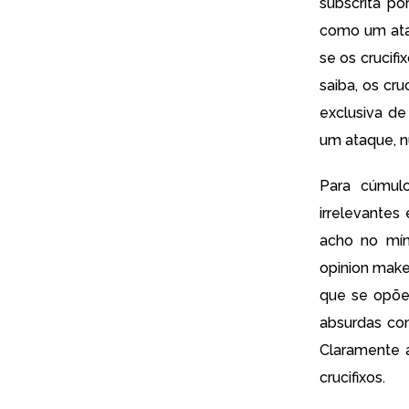
subscrita po
como um ataq
se os crucif
saiba, os cr
exclusiva d
um ataque, n
Para cúmulo
irrelevantes
acho no mín
opinion make
que se opõe
absurdas com
Claramente 
crucifixos.