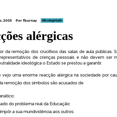
, 2005
Por fburnay
Não categorizado
ções alérgicas
or da remoção dos crucifixos das salas de aula públicas. 
s, representativos de crenças pessoais e não devem ser
eutralidade ideológica o Estado se prestou a garantir.
o vejo uma enorme reacção alérgica na sociedade por cau
da remoção dos símbolos são acusados de
anático;
 lado do problema real da Educação;
impôr a sua mundividência aos outros;