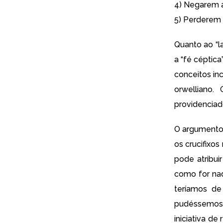
4) Negarem a
5) Perderem 
Quanto ao “l
a “fé céptica
conceitos in
orwelliano.
providenciad
O argumento
os crucifixo
pode atribui
como for na
teríamos de
pudéssemos 
iniciativa d