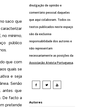
divulgação de opinião e
comentário pessoal daqueles
que aqui colaboram. Todos os
smo saco que
textos publicados neste espaço
 caracterizar
são da exclusiva
É, no mínimo,
responsabilidade dos autores e
aço público
não representam
mos.
necessariamente as posições da
 do que com
Associação Ateísta Portuguesa
.
aos quais se
ativa e seja
ânea. Senão
l antes que
. De facto a
Autores
nem pretende