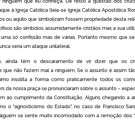
r ninguém que eu conheça. De resto a questão dos crucif
ue à Igreja Católica (leia-se Igreja Católica Apostólica 
ixos ou aquilo que simbolizam fossem propriedade desta reli
ucifixos são símbolos assumidamente cristãos mas a sua util
e uma só confissão mas de várias. Portanto mesmo que se
unca seria um ataque unilateral.
, ainda têm o descaramento de vir dizer que os cru
 e que não fazem mal a ninguém. Se o assunto é assim tão 
imo insólita a forma como praticamente todos os com
rs da nossa praça se pronunciaram sobre o assunto – espe
m ao cumprimento da Constituição. Alguns chegando a af
o o “agnosticismo do Estado”, no caso de Francisco Sarsf
alguém se sente muito incomodado com a remoção dos “i