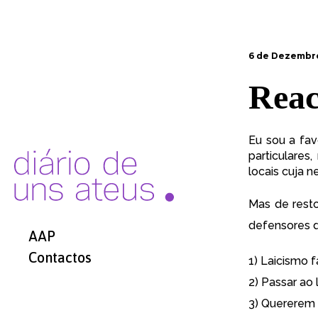
6 de Dezembro
Reac
Eu sou a fav
particulare
locais cuja n
Mas de rest
defensores 
AAP
Contactos
1) Laicismo f
2) Passar ao
3) Quererem 