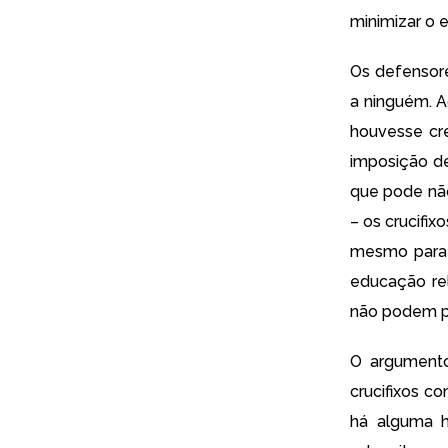
minimizar o 
Os defensor
a ninguém. A
houvesse cre
imposição de
que pode não
– os crucifi
mesmo para 
educação re
não podem pag
O argumento
crucifixos c
há alguma h