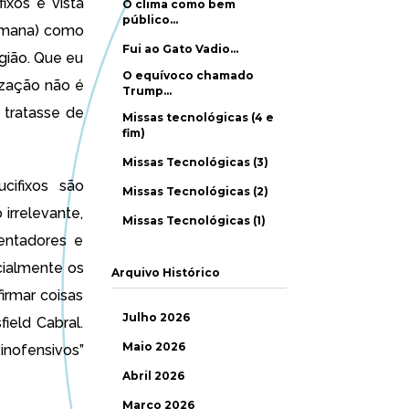
ixos é vista
O clima como bem
público…
Romana) como
Fui ao Gato Vadio…
gião. Que eu
O equívoco chamado
ização não é
Trump…
 tratasse de
Missas tecnológicas (4 e
fim)
Missas Tecnológicas (3)
cifixos são
Missas Tecnológicas (2)
irrelevante,
Missas Tecnológicas (1)
entadores e
cialmente os
Arquivo Histórico
irmar coisas
Julho 2026
ield Cabral.
Maio 2026
nofensivos”
Abril 2026
Março 2026