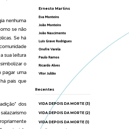
Ernesto Martins
Eva Monteiro
ogia nenhuma
João Monteiro
 como se não
João Nascimento
licas. Se há
Luís Grave Rodrigues
à comunidade
Onofre Varela
a sua leitura
Paulo Ramos
simbolizar o
Ricardo Alves
m pagar uma
Vítor Julião
 há pais que
Recentes
radição” dos
VIDA DEPOIS DA MORTE (3)
 salazarismo
VIDA DEPOIS DA MORTE (2)
ropriamente
VIDA DEPOIS DA MORTE (1)