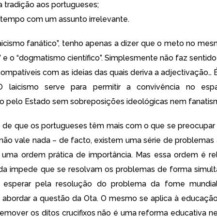
 tradição aos portugueses;
tempo com um assunto irrelevante.
aicismo fanático”, tenho apenas a dizer que o meto no me
” e o “dogmatismo científico”. Simplesmente não faz sentido
compatíveis com as ideias das quais deriva a adjectivação… 
 O laicismo serve para permitir a convivência no esp
o pelo Estado sem sobreposições ideológicas nem fanatis
 de que os portugueses têm mais com o que se preocupar
s não vale nada – de facto, existem uma série de problemas 
r uma ordem prática de importância. Mas essa ordem é rel
da impede que se resolvam os problemas de forma simult
 esperar pela resolução do problema da fome mundia
abordar a questão da Ota. O mesmo se aplica à educação
e remover os ditos crucifixos não é uma reforma educativa 