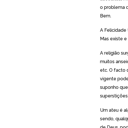
o problema d
Bem.
A Felicidade
Mas existe e 
A religião su
muitos ansei
etc. O facto 
vigente pode
suponho que 
superstições
Um ateu é al
sendo, qualq
de Deus, pod