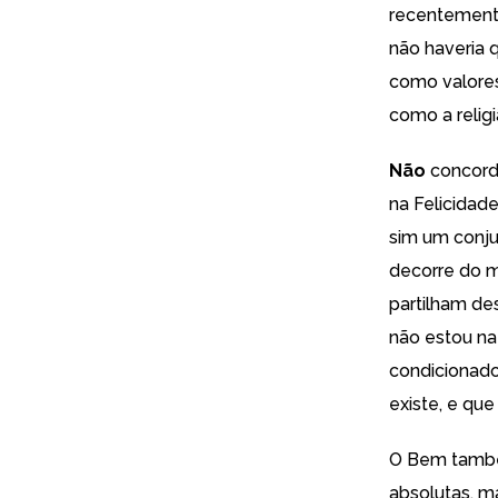
recentemente
não haveria q
como valores
como a relig
Não
concordo
na Felicidad
sim um conju
decorre do m
partilham des
não estou na
condicionado
existe, e qu
O Bem também
absolutas, ma