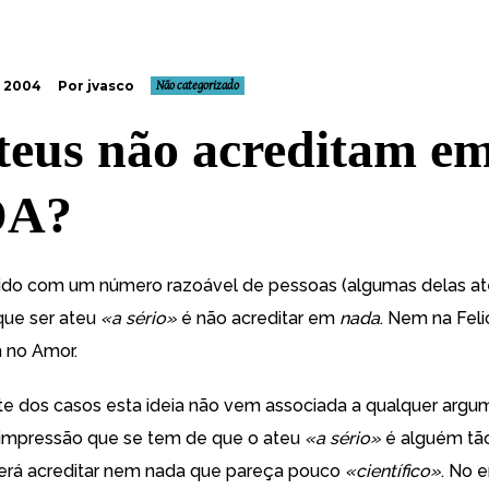
, 2004
Por jvasco
Não categorizado
teus não acreditam e
DA?
ido com um número razoável de pessoas (algumas delas at
que ser ateu
«a sério»
é não acreditar em
nada
. Nem na Fel
 no Amor.
te dos casos esta ideia não vem associada a qualquer argu
impressão que se tem de que o ateu
«a sério»
é alguém tão
erá acreditar nem nada que pareça pouco
«científico»
. No e