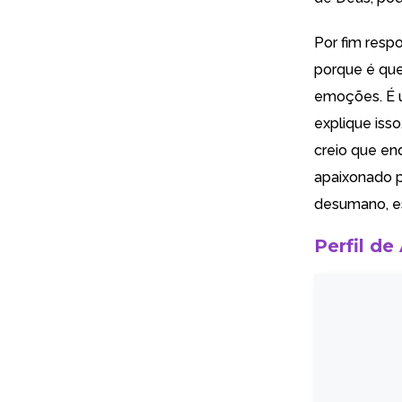
Por fim resp
porque é que 
emoções. É u
explique isso
creio que e
apaixonado pe
desumano, es
Perfil de