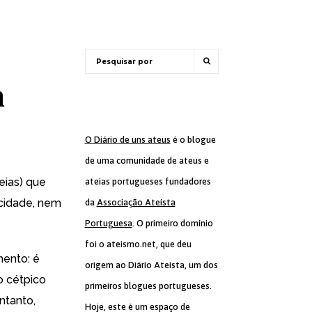
m
O Diário de uns ateus
é o blogue
de uma comunidade de ateus e
eias) que
ateias portugueses fundadores
icidade, nem
da
Associação Ateísta
Portuguesa
. O primeiro domínio
foi o ateismo.net, que deu
mento: é
origem ao Diário Ateísta, um dos
 cétpico
primeiros blogues portugueses.
ntanto,
Hoje, este é um espaço de