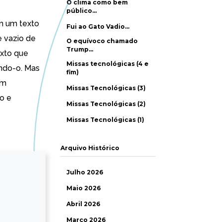
O clima como bem
público…
om um texto
Fui ao Gato Vadio…
e vazio de
O equívoco chamado
Trump…
xto que
Missas tecnológicas (4 e
endo-o. Mas
fim)
um
Missas Tecnológicas (3)
io e
Missas Tecnológicas (2)
Missas Tecnológicas (1)
Arquivo Histórico
Julho 2026
Maio 2026
Abril 2026
Março 2026