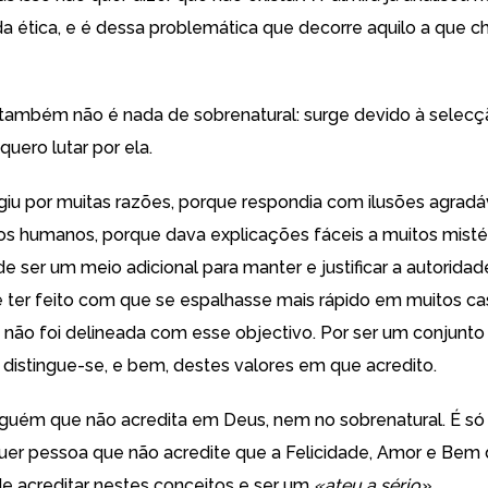
a ética, e é dessa problemática que decorre aquilo a que
 também não é nada de sobrenatural: surge devido à selecçã
quero lutar por ela.
rgiu por muitas razões, porque respondia com ilusões agradá
os humanos, porque dava explicações fáceis a muitos mistéri
de ser um meio adicional para manter e justificar a autorida
 ter feito com que se espalhasse mais rápido em muitos ca
não foi delineada com esse objectivo. Por ser um conjunto
 distingue-se, e bem, destes valores em que acredito.
guém que não acredita em Deus, nem no sobrenatural. É só 
uer pessoa que não acredite que a Felicidade, Amor e Bem
e acreditar nestes conceitos e ser um
«ateu a sério»
.