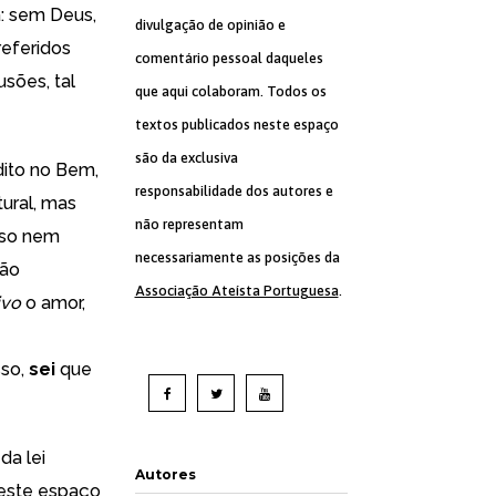
: sem Deus,
divulgação de opinião e
referidos
comentário pessoal daqueles
sões, tal
que aqui colaboram. Todos os
textos publicados neste espaço
são da exclusiva
dito no Bem,
responsabilidade dos autores e
ural, mas
não representam
sso nem
necessariamente as posições da
não
Associação Ateísta Portuguesa
.
ivo
o amor,
sso,
sei
que
da lei
Autores
 neste espaço