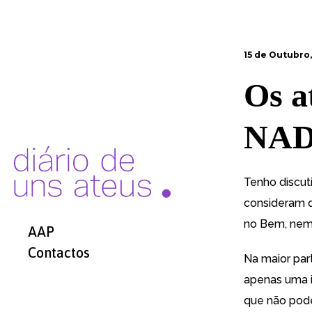
15 de Outubro
Os a
NA
Tenho discut
consideram 
no Bem, nem
AAP
Contactos
Na maior par
apenas uma 
que não pod