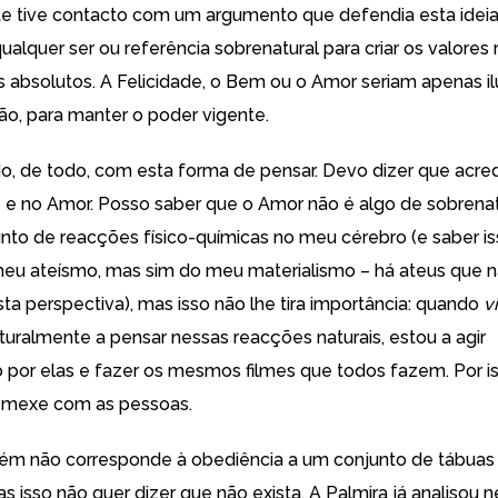
 tive contacto com um argumento que defendia esta ideia
ualquer ser ou referência sobrenatural para criar os valores 
 absolutos. A Felicidade, o Bem ou o Amor seriam apenas ilu
ião, para manter o poder vigente.
, de todo, com esta forma de pensar. Devo dizer que acre
e e no Amor. Posso saber que o Amor não é algo de sobrenat
nto de reacções físico-químicas no meu cérebro (e saber i
eu ateísmo, mas sim do meu materialismo – há ateus que 
ta perspectiva), mas isso não lhe tira importância: quando
v
turalmente a pensar nessas reacções naturais, estou a agir
 por elas e fazer os mesmos filmes que todos fazem. Por i
e mexe com as pessoas.
 não corresponde à obediência a um conjunto de tábuas 
s isso não quer dizer que não exista. A Palmira já analisou