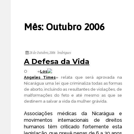
Mês:
Outubro 2006
28 de Outubro, 2006
lrodrigues
A Defesa da Vida
O
«
Los
Angeles Times
»
relata que será aprovada na
Nicarágua uma lei que criminaliza todas as formas
de aborto, incluindo as resultantes de violações, de
malformações do feto e até mesmo as que se
destinem a salvar a vida da mulher grávida.
Associações médicas da Nicarágua e
movimentos internacionais de direitos
humanos têm criticado fortemente esta
legislação, que prevê penas de 6 a 30 anos