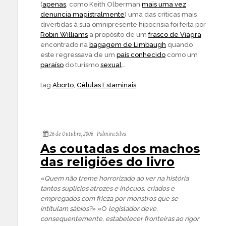
(
apenas
, como Keith Olberman
mais uma vez
denuncia magistralmente
) uma das críticas mais
divertidas à sua omnipresente hipocrisia foi feita por
Robin Williams
a propósito de um
frasco de Viagra
encontrado na
bagagem de Limbaugh
quando
este regressava de um
país conhecido
como um
paraíso
do turismo
sexual
…
tag
Aborto
,
Células Estaminais
26 de Outubro, 2006
Palmira Silva
As coutadas dos machos
das religiões do livro
«
Quem não treme horrorizado ao ver na história
tantos suplícios atrozes e inócuos, criados e
empregados com frieza por monstros que se
intitulam sábios?
» «O
legislador deve,
consequentemente, estabelecer fronteiras ao rigor