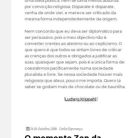
uma ideia política, nem se torna menos absurda
por convicção religiosa. Disparate é disparate,
venha de onde vier, e merece ser criticado da
mesma forma independentemente da origem.
Nem concordo que eu deva ser diplomático para
ser persuasivo, pois o meu objectivo não é
converter crentes ao ateísmo ou ao cepticismo. O
que quero é que todos se sintam livres de criticar
as crenças dos outros e obrigados a justificar as
suas, quaisquer que sejam, pois é a única forma de
coexistirmos pacificamente numa sociedade
pluralista e livre. Se nessa sociedade houver mais
religiosos que ateus, pouco me importa. Quero lá
saber se gostam mais de chocolate ou de baunilha.
——————————–
[
Ludwig Krippahl
]
24 de Outubro, 2006
Carlos Esperança
O momento Zen da