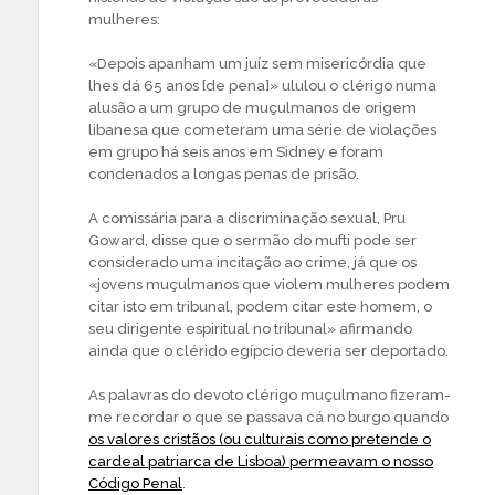
mulheres:
«Depois apanham um juíz sem misericórdia que
lhes dá 65 anos [de pena]» ululou o clérigo numa
alusão a um grupo de muçulmanos de origem
libanesa que cometeram uma série de violações
em grupo há seis anos em Sidney e foram
condenados a longas penas de prisão.
A comissária para a discriminação sexual, Pru
Goward, disse que o sermão do mufti pode ser
considerado uma incitação ao crime, já que os
«jovens muçulmanos que violem mulheres podem
citar isto em tribunal, podem citar este homem, o
seu dirigente espiritual no tribunal» afirmando
ainda que o clérido egípcio deveria ser deportado.
As palavras do devoto clérigo muçulmano fizeram-
me recordar o que se passava cá no burgo quando
os valores cristãos (ou culturais como pretende o
cardeal patriarca de Lisboa) permeavam o nosso
Código Penal
.