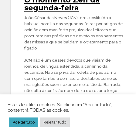
segunda-feira
João César das Neves (JCN) tem substituído a
habitual homilia das segundas-feiras por artigos de
opinião com manifesto prejuízo dos leitores que
procuram nas prédicas do devoto os ensinamentos
das missas a que se baldam e o tratamento para o
fígado.
JCN não é um desses devotos que viajam de
joelhos, de língua estendida, a caminho da
eucaristia. Não se priva da rodela de pão ázimo
com que lambe a comissura dos lábios como os
mais glutões soem fazer com o leitão da Bairrada;
não falta à confissão nem deixa de rezar o terço
que a Irmã Lúcia recomendou, a rogo da Senhora
de Fátima, uma Virgem voadora que fazia das
Este site utiliza cookies. Se clicar em “Aceitar tudo”,
azinheiras aeroporto. Mas não faz figuras tristes na
consentirá TODAS as cookies.
rua.
Aceitar tudo
Rejeitar tudo
JCN não estraga as calças de bom corte a fazer
gincanas de joelhos à volta da capelinha das