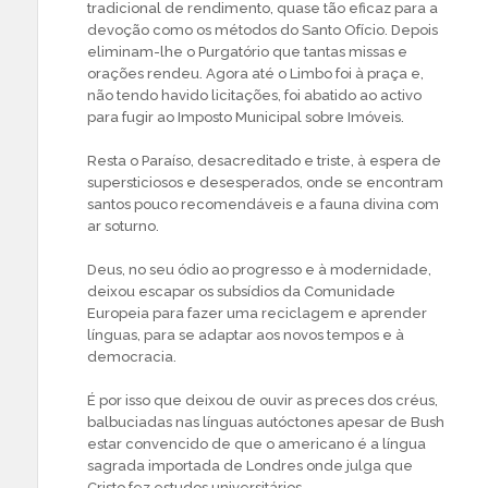
tradicional de rendimento, quase tão eficaz para a
devoção como os métodos do Santo Ofício. Depois
eliminam-lhe o Purgatório que tantas missas e
orações rendeu. Agora até o Limbo foi à praça e,
não tendo havido licitações, foi abatido ao activo
para fugir ao Imposto Municipal sobre Imóveis.
Resta o Paraíso, desacreditado e triste, à espera de
supersticiosos e desesperados, onde se encontram
santos pouco recomendáveis e a fauna divina com
ar soturno.
Deus, no seu ódio ao progresso e à modernidade,
deixou escapar os subsídios da Comunidade
Europeia para fazer uma reciclagem e aprender
línguas, para se adaptar aos novos tempos e à
democracia.
É por isso que deixou de ouvir as preces dos créus,
balbuciadas nas línguas autóctones apesar de Bush
estar convencido de que o americano é a língua
sagrada importada de Londres onde julga que
Cristo fez estudos universitários.