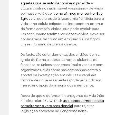
aqueles que se auto denominam pró-vida
e
ululam contra o inadmissível «assassínio» de «vida
por nascer», já que, c
omo afirmou monsenhor Elio
Sgreccia
, que preside à Academia Pontifícia para a
Vida, uma célula totipotente, independentemente
da forma como foi obtida, que pode evoluir para
um ser humano totalmente desenvolvido, deve ser
considerada, tal como um embrião ou um zigoto,
um ser humano de plenos direitos.
De facto, são os fundamentalistas cristãos, com a
Igreja de Roma a liderar as hostes ululantes de
fanáticos, os únicos oponentes (muito vocais e bem
organizados, aliás como nas campanhas contra o
aborto) da investigação em células estaminais
totipotentes, que as recentes sondagens indicam
merecer o apoio da maioria dos americanos.
Recordo que o defensor intransigente da vida (não
nascida, claro) G. W. Bush
usou recentemente pela
primeira vez o veto presidencial
para rejeitar
legislação aprovada no Congresso norte-