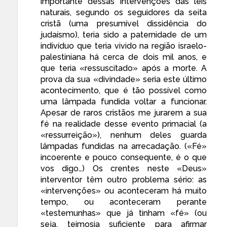
importante dessas intervenções das leis
naturais, segundo os seguidores da seita
cristã (uma presumível dissidência do
judaísmo), teria sido a paternidade de um
indivíduo que teria vivido na região israelo-
palestiniana há cerca de dois mil anos, e
que teria «ressuscitado» após a morte. A
prova da sua «divindade» seria este último
acontecimento, que é tão possível como
uma lâmpada fundida voltar a funcionar.
Apesar de raros cristãos me jurarem a sua
fé na realidade desse evento primacial (a
«ressurreição»), nenhum deles guarda
lâmpadas fundidas na arrecadação. («Fé»
incoerente e pouco consequente, é o que
vos digo…) Os crentes neste «Deus»
interventor têm outro problema sério: as
«intervenções» ou aconteceram há muito
tempo, ou aconteceram perante
«testemunhas» que já tinham «fé» (ou
seja, teimosia suficiente para afirmar