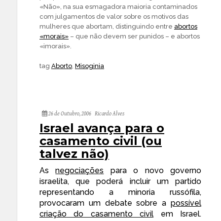
«Não», na sua esmagadora maioria contaminados
com julgamentos de valor sobre os motivos das
mulheres que abortam, distinguindo entre
abortos
«morais»
– que não devem ser punidos – e abortos
«imorais».
tag
Aborto
,
Misoginia
26 de Outubro, 2006
Ricardo Alves
Israel avança para o
casamento civil (ou
talvez não)
As
negociações
para o novo governo
israelita, que poderá incluir um partido
representando a minoria russófila,
provocaram um debate sobre a
possível
criação do casamento civil
em Israel.