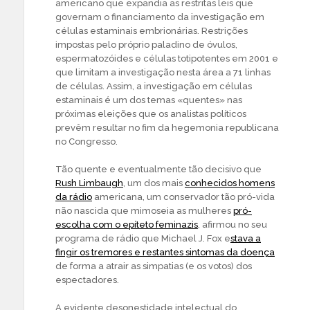
americano que expandia as restritas leis que
governam o financiamento da investigação em
células estaminais embrionárias. Restrições
impostas pelo próprio paladino de óvulos,
espermatozóides e células totipotentes em 2001 e
que limitam a investigação nesta área a 71 linhas
de células. Assim, a investigação em células
estaminais é um dos temas «quentes» nas
próximas eleições que os analistas políticos
prevêm resultar no fim da hegemonia republicana
no Congresso.
Tão quente e eventualmente tão decisivo que
Rush Limbaugh
, um dos mais
conhecidos homens
da rádio
americana, um conservador tão pró-vida
não nascida que mimoseia as mulheres
pró-
escolha com o epíteto feminazis
, afirmou no seu
programa de rádio que Michael J. Fox e
stava a
fingir os tremores e restantes sintomas da doença
de forma a atrair as simpatias (e os votos) dos
espectadores.
A evidente desonestidade intelectual do