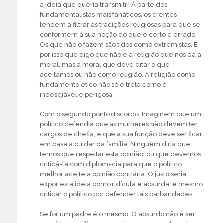
a ideia que queria transmitir. À parte dos
fundamentalistas mais fanáticos, os crentes
tendem a filtrar as tradições religiosas para que se
conformem à sua noção do que é certo e errado.
Os que não o fazem são tidos como extremistas. É
por isso que digo que não é a religião que nos dá a
moral, mas a moral que deve ditar o que
aceitamos ou não como religião. A religião como
fundamento ético não só é treta como é
indesejável e perigosa.
Com o segundo ponto discordo. Imaginem que um
político defendia que as mulheres não devem ter
cargos de chefia, e que a sua função deve ser ficar
em casa a cuidar da família. Ninguém diria que
temos que respeitar esta opinião, ou que devemos
criticá-la com diplomacia para que o político
melhor aceite a opinião contrária. O justo seria
expor esta ideia como ridícula e absurda, e mesmo
criticar o político por defender tais barbaridades.
Se for um padre é o mesmo. O absurdo não é ser