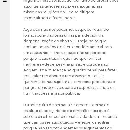
regem a nossa sociedade. Conjunto de prescrições
autoritárias que, sem surpresa alguma, nas
misóginas religiões do livro se dirigem
especialmente às mulheres.
Algo que não nos podemos esquecer quando
formos convidados às urnas para decidir da
despenalização do aborto. Ou seja, se os que
apelam ao «Não» de facto consideram o aborto
um assassínio – e nesse caso não se percebe
porque razão ululam que não querem ver
mulheres «decentes» na prisão e porque não
exigem uma mudança no quadro penal para fazer
equivaler um aborto a um assassínio – ou se
querem apenas sujeitar as «imorais» pecadoras a
perigos consideráveis para a respectiva saúde e a
humilhações na praça pública.
Durante o fim de semana retomarei o tema do
estatuto ético e jurídico do embrião – porque é
sobre o direito incondicional à vida de um embrião
que vamos ser auscultados – e espero mostrar
porque não são convincentes os argumentos do