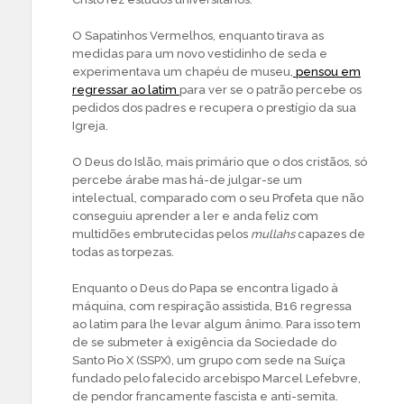
O Sapatinhos Vermelhos, enquanto tirava as
medidas para um novo vestidinho de seda e
experimentava um chapéu de museu,
pensou em
regressar ao latim
para ver se o patrão percebe os
pedidos dos padres e recupera o prestígio da sua
Igreja.
O Deus do Islão, mais primário que o dos cristãos, só
percebe árabe mas há-de julgar-se um
intelectual, comparado com o seu Profeta que não
conseguiu aprender a ler e anda feliz com
multidões embrutecidas pelos
mullahs
capazes de
todas as torpezas.
Enquanto o Deus do Papa se encontra ligado à
máquina, com respiração assistida, B16 regressa
ao latim para lhe levar algum ânimo. Para isso tem
de se submeter à exigência da Sociedade do
Santo Pio X (SSPX), um grupo com sede na Suíça
fundado pelo falecido arcebispo Marcel Lefebvre,
de pendor francamente fascista e anti-semita.