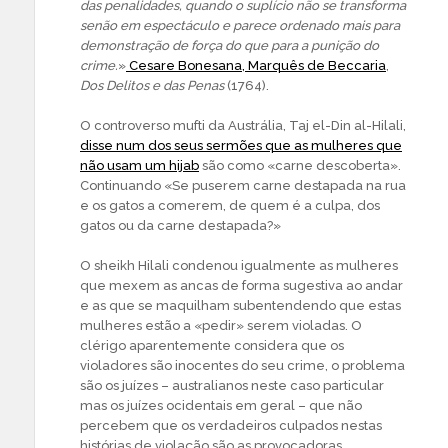
das penalidades, quando o suplício não se transforma
senão em espectáculo e parece ordenado mais para
demonstração de força do que para a punição do
crime.
»
Cesare Bonesana, Marquês de Beccaria
,
Dos Delitos e das Penas
(1764).
O controverso mufti da Austrália, Taj el-Din al-Hilali,
disse num dos seus sermões que as mulheres que
não usam um hijab
são como «carne descoberta».
Continuando «Se puserem carne destapada na rua
e os gatos a comerem, de quem é a culpa, dos
gatos ou da carne destapada?»
O sheikh Hilali condenou igualmente as mulheres
que mexem as ancas de forma sugestiva ao andar
e as que se maquilham subentendendo que estas
mulheres estão a «pedir» serem violadas. O
clérigo aparentemente considera que os
violadores são inocentes do seu crime, o problema
são os juízes – australianos neste caso particular
mas os juízes ocidentais em geral – que não
percebem que os verdadeiros culpados nestas
histórias de violação são as provocadoras