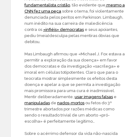
fundamentalista cristão
, tão evidente que
mesmo a
CNN fez uma peça
sobre o tema, foi violentamente
denunciada pelos peritos em Parkinson. Limbaugh,
num inédito na sua carreira de maledicência
contra os
«infiéis» democratas
e seus apoiantes,
pediu (meia)desculpa pelas mentiras óbvias que
debitou.
Mas Limbaugh afirmou que «Michael J. Fox estava a
permitir a exploração da sua doença» em favor
dos democratas e da investigação «sacrílega» e
imoral em células totipotentes. Claro que para o
teocrata mostrar simplesmente os efeitos desta
doença e apelar a que se permita a investigação
mais promissora para uma cura é inadmissível.
Mentir deliberadamente,
usar imagens falsas
e
manipuladas
de
nados-mortos
ou fetos do 3º
trimestre abortados por razões médicas como
sendo o resultado trivial de um aborto «pró-
escolha» é perfeitamente legítimo…
Sobre o acérrimo defensor da vida não-nascida