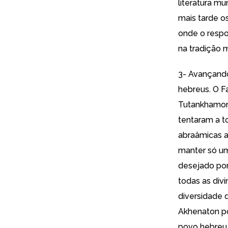
literatura mu
mais tarde o
onde o respo
na tradição 
3- Avançando
hebreus. O Fa
Tutankhamon,
tentaram a to
abraâmicas a
manter só um
desejado por
todas as div
diversidade 
Akhenaton po
povo hebreu. 