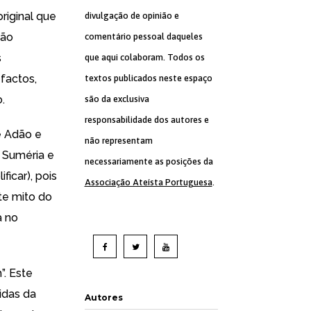
riginal que
divulgação de opinião e
são
comentário pessoal daqueles
s
que aqui colaboram. Todos os
 factos,
textos publicados neste espaço
.
são da exclusiva
responsabilidade dos autores e
e Adão e
não representam
a Suméria e
necessariamente as posições da
icar), pois
Associação Ateísta Portuguesa
.
ste mito do
a no
”. Este
idas da
Autores