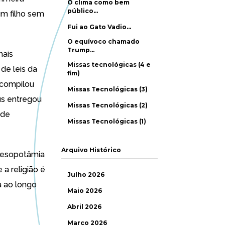
O clima como bem
público…
um filho sem
Fui ao Gato Vadio…
O equívoco chamado
Trump…
mais
Missas tecnológicas (4 e
de leis da
fim)
 compilou
Missas Tecnológicas (3)
us entregou
Missas Tecnológicas (2)
 de
Missas Tecnológicas (1)
Arquivo Histórico
 Mesopotâmia
a religião é
Julho 2026
a ao longo
Maio 2026
Abril 2026
Março 2026