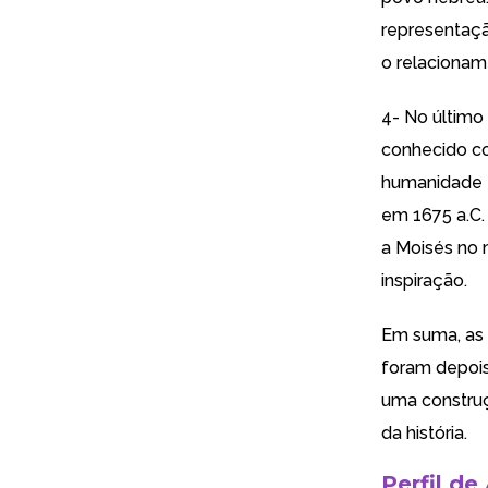
representaçã
o relaciona
4- No último 
conhecido co
humanidade –
em 1675 a.C.
a Moisés no 
inspiração.
Em suma, as 
foram depois
uma construç
da história.
Perfil de