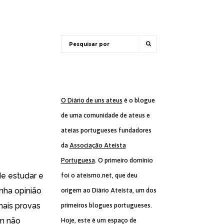
O Diário de uns ateus
é o blogue
de uma comunidade de ateus e
ateias portugueses fundadores
da
Associação Ateísta
Portuguesa
. O primeiro domínio
e estudar e
foi o ateismo.net, que deu
nha opinião
origem ao Diário Ateísta, um dos
mais provas
primeiros blogues portugueses.
em não
Hoje, este é um espaço de