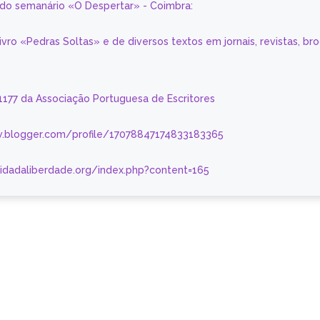
a do semanário «O Despertar» - Coimbra:
livro «Pedras Soltas» e de diversos textos em jornais, revistas, br
 1177 da Associação Portuguesa de Escritores
.blogger.com/profile/17078847174833183365
nidadaliberdade.org/index.php?content=165