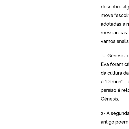
descobre alg
mova “escolhi
adotadas e m
messiânicas. 
vamos analis
1- Génesis, 
Eva foram cr
da cultura d
o “Dilmun” – 
paraíso é re
Génesis.
2- A segunda
antigo poema