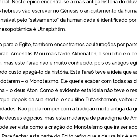
ndial. Neste épico encontra-se a mais antiga história do dilú
s hebreus vão escrever no Génesis o aniquilamento da hum
nsável pelo “salvamento” da humanidade é identificado po
mesopotâmica é Utnapishtim.
 para o Egito, também encontramos aculturações por part
raó, Amenófis IV ou mais tarde Akhenaton, o seu filho é o c
 mas este faraó não é muito conhecido, pois os antigos eg
do custo apagá-lo da história. Este faraó teve a ideia que as
dotaram – o Monoteísmo. Ele queria acabar com todas as di
a – o deus Aton. Como é evidente esta ideia não teve o re
que, depois da sua morte, o seu filho Tutankhamon, voltou 
indades. Não podia romper com a tradição muito antiga da 
de deuses egípcios, mas esta mudança de paradigma de Am
de ser vista como a criação do Monoteísmo que irá ser ad
Para fechar esta parte do Egito refiro que a deusa Isis é a p