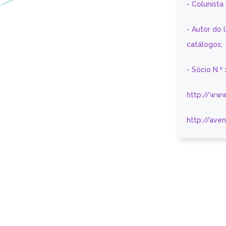
- Colunist
- Autor do 
catálogos;
- Sócio N.º
http://www
http://ave