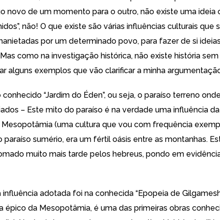
o novo de um momento para o outro, não existe uma ideia o
dos”, não! O que existe são várias influências culturais que 
anietadas por um determinado povo, para fazer de si ideia
Mas como na investigação histórica, não existe história sem
ar alguns exemplos que vão clarificar a minha argumentação
o conhecido “Jardim do Éden”, ou seja, o paraíso terreno ond
iados – Este mito do paraíso é na verdade uma influência d
a Mesopotâmia (uma cultura que vou com frequência exemplif
o paraíso sumério, era um fértil oásis entre as montanhas. E
tomado muito mais tarde pelos hebreus, pondo em evidênci
 influência adotada foi na conhecida “Epopeia de Gilgamesh
 épico da Mesopotâmia, é uma das primeiras obras conhec