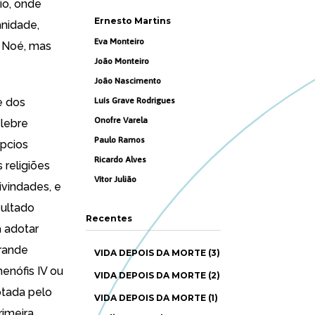
vio, onde
Ernesto Martins
anidade,
Eva Monteiro
r Noé, mas
João Monteiro
João Nascimento
e dos
Luís Grave Rodrigues
Onofre Varela
élebre
Paulo Ramos
ípcios
Ricardo Alves
 religiões
Vítor Julião
vindades, e
sultado
Recentes
a adotar
grande
VIDA DEPOIS DA MORTE (3)
enófis IV ou
VIDA DEPOIS DA MORTE (2)
otada pelo
VIDA DEPOIS DA MORTE (1)
rimeira