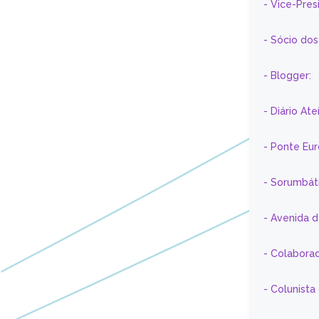
- Vice-Pre
- Sócio do
- Blogger:
- Diário At
- Ponte Eu
- Sorumbát
- Avenida 
- Colaborad
- Colunista