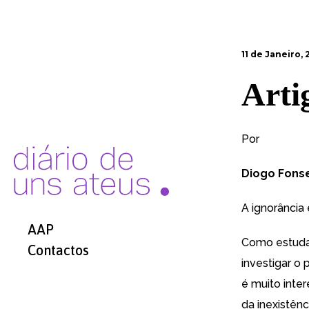
11 de Janeiro, 
Arti
Por
Diogo Fons
A ignorância
AAP
Como estudan
Contactos
investigar o
é muito inte
da inexistên