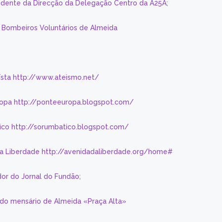
sidente da Direcção da Delegação Centro da A25A;
s Bombeiros Voluntários de Almeida
eísta http://www.ateismo.net/
ropa http://ponteeuropa.blogspot.com/
ico http://sorumbatico.blogspot.com/
da Liberdade http://avenidadaliberdade.org/home#
or do Jornal do Fundão;
 do mensário de Almeida «Praça Alta»