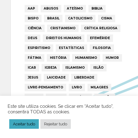
AAP
ABUSOS
ATEÍSMO
BIBLIA
BISPO
BRASIL
CATOLICISMO
CISMA
CIÊNCIA
CRISTIANISMO
CRÍTICA RELIGIOSA
DEUS
DIREITOS HUMANOS
EFEMÉRIDE
ESPIRITISMO
ESTATÍSTICAS
FILOSOFIA
FÁTIMA
HISTÓRIA
HUMANISMO
HUMOR
ICAR
IGREJA
ISLAMISMO
ISLÃO
JESUS
LAICIDADE
LIBERDADE
LIVRE-PENSAMENTO
LIVRO
MILAGRES
MORAL
MULHER
NOTÍCIAS
OPINIÃO
Este site utiliza cookies. Se clicar em “Aceitar tudo”,
PAPA
PAPAS
PEDOFILIA
POLÍTICA
consentirá TODAS as cookies.
PORTUGAL
RELIGIÃO
RELIGIÕES
RTP
Aceitar tudo
Rejeitar tudo
TRUMP
VATICANO