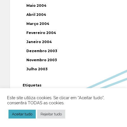
Maio 2004
Abril 2004
Março 2004
Fevereiro 2004
Janeiro 2004
Dezembro 2003
Novembro 2003
Julho 2003
Etiquetas
Este site utiliza cookies. Se clicar em “Aceitar tudo”,
AAP
ABUSOS
ATEÍSMO
BIBLIA
consentirá TODAS as cookies.
BISPO
BRASIL
CATOLICISMO
CISMA
Aceitar tudo
Rejeitar tudo
CIÊNCIA
CRISTIANISMO
CRÍTICA RELIGIOSA
DEUS
DIREITOS HUMANOS
EFEMÉRIDE