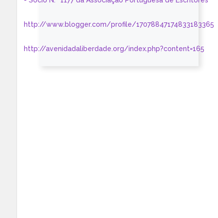
- Sócio N.º 1177 da Associação Portuguesa de Escritores
http://www.blogger.com/profile/17078847174833183365
http://avenidadaliberdade.org/index.php?content=165