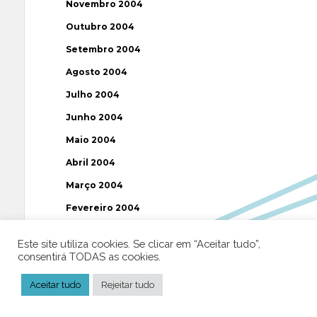
Novembro 2004
Outubro 2004
Setembro 2004
Agosto 2004
Julho 2004
Junho 2004
Maio 2004
Abril 2004
Março 2004
Fevereiro 2004
Janeiro 2004
Este site utiliza cookies. Se clicar em “Aceitar tudo”,
Dezembro 2003
consentirá TODAS as cookies.
Novembro 2003
Aceitar tudo
Rejeitar tudo
Julho 2003