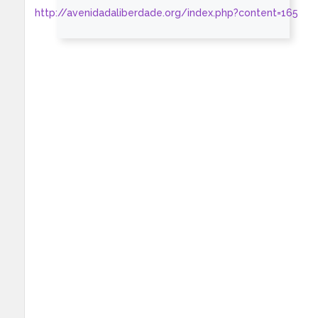
http://avenidadaliberdade.org/index.php?content=165