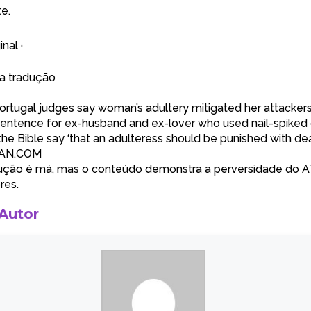
te.
inal
·
ta tradução
rtugal judges say woman’s adultery mitigated her attackers’
ntence for ex-husband and ex-lover who used nail-spiked 
he Bible say ‘that an adulteress should be punished with dea
AN.COM
ução é má, mas o conteúdo demonstra a perversidade do A
res.
 Autor