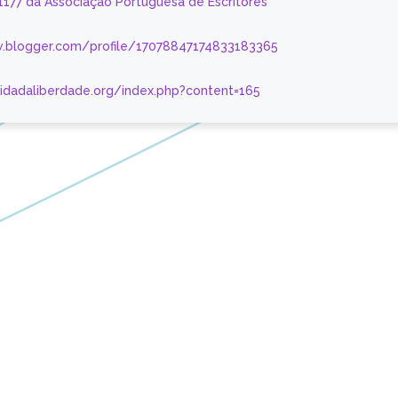
 1177 da Associação Portuguesa de Escritores
.blogger.com/profile/17078847174833183365
nidadaliberdade.org/index.php?content=165