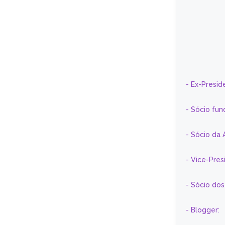
- Ex-Presid
- Sócio fun
- Sócio da 
- Vice-Pre
- Sócio do
- Blogger: