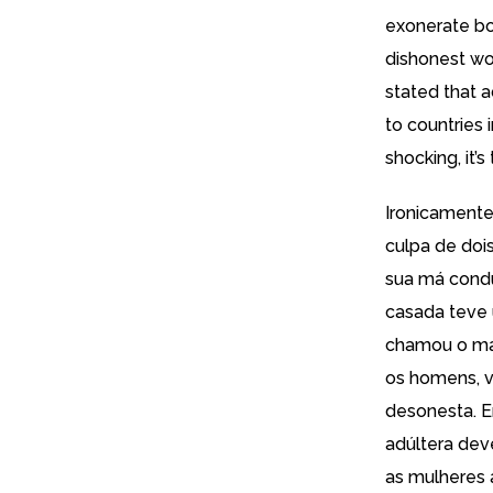
exonerate bo
dishonest wo
stated that 
to countries 
shocking, it’s 
Ironicamente
culpa de doi
sua má cond
casada teve
chamou o mar
os homens, v
desonesta. En
adúltera dev
as mulheres 