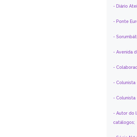
- Diário At
- Ponte Eu
- Sorumbát
- Avenida 
- Colaborad
- Colunista
- Colunist
- Autor do 
catálogos;