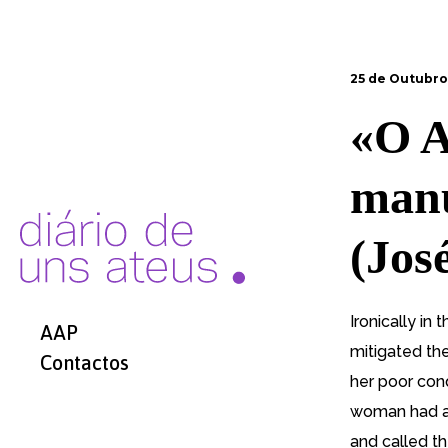
25 de Outubro
«O A
manu
(Jos
Ironically in
AAP
mitigated th
Contactos
her poor con
woman had an
and called t