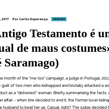
, 2017
Por Carlos Esperança
Catolicismo
ntigo Testamento é u
al de maus costumes
é Saramago)
 the month of the “me too” campaign, a judge in Portugal, 201
e guilt of two men who kidnapped and brutally attacked a 
duct as a “dishonest” woman. Briefly summarising the facts, 
 affair – when she decided to end it, the former lover kidn
he husband to beat her up. Casual, right? The judge decided 