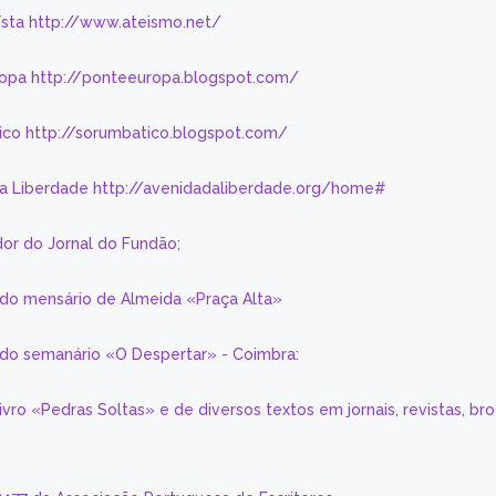
eísta http://www.ateismo.net/
ropa http://ponteeuropa.blogspot.com/
ico http://sorumbatico.blogspot.com/
da Liberdade http://avenidadaliberdade.org/home#
or do Jornal do Fundão;
 do mensário de Almeida «Praça Alta»
a do semanário «O Despertar» - Coimbra:
livro «Pedras Soltas» e de diversos textos em jornais, revistas, br