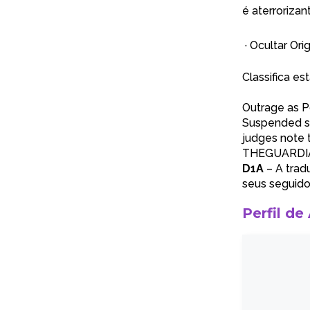
é aterrorizan
·
Ocultar Orig
Classifica es
Outrage as Po
Suspended se
judges note t
THEGUARDI
D1A
– A trad
seus seguido
Perfil de