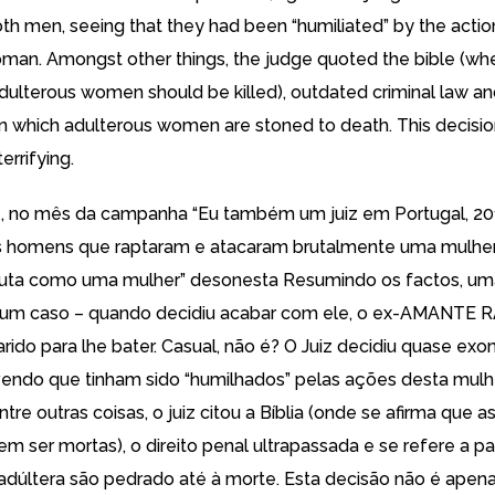
th men, seeing that they had been “humiliated” by the action
man. Amongst other things, the judge quoted the bible (wher
adulterous women should be killed), outdated criminal law an
in which adulterous women are stoned to death. This decision
terrifying.
, no mês da campanha “Eu também um juiz em Portugal, 20
s homens que raptaram e atacaram brutalmente uma mulher
uta como uma mulher” desonesta Resumindo os factos, um
 um caso – quando decidiu acabar com ele, o ex-AMANTE
ido para lhe bater. Casual, não é? O Juiz decidiu quase ex
endo que tinham sido “humilhados” pelas ações desta mulh
tre outras coisas, o juiz citou a Bíblia (onde se afirma que 
em ser mortas), o direito penal ultrapassada e se refere a p
adúltera são pedrado até à morte. Esta decisão não é apen