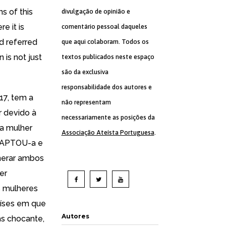
s of this
divulgação de opinião e
e it is
comentário pessoal daqueles
d referred
que aqui colaboram. Todos os
 is not just
textos publicados neste espaço
são da exclusiva
responsabilidade dos autores e
17, tem a
não representam
 devido à
necessariamente as posições da
a mulher
Associação Ateísta Portuguesa
.
 RAPTOU-a e
onerar ambos
er
as mulheres
aíses em que
Autores
as chocante,