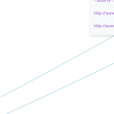
- Sócio N.º
http://www
http://ave