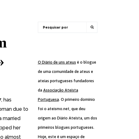
m
»
O Diário de uns ateus
é o blogue
de uma comunidade de ateus e
ateias portugueses fundadores
da
Associação Ateísta
7, has
Portuguesa
. O primeiro domínio
woman due to
foi o ateismo.net, que deu
a married
origem ao Diário Ateísta, um dos
apped her
primeiros blogues portugueses.
to almost
Hoje, este é um espaço de