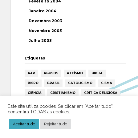
Fevereiro 2004
Janeiro 2004
Dezembro 2003
Novembro 2003
Julho 2003
Etiquetas
AAP
ABUSOS
ATEÍSMO
BIBLIA
BISPO
BRASIL
CATOLICISMO
CISMA
CIÊNCIA
CRISTIANISMO
CRÍTICA RELIGIOSA
DEUS
DIREITOS HUMANOS
EFEMÉRIDE
Este site utiliza cookies. Se clicar em “Aceitar tudo”,
consentirá TODAS as cookies.
ESPIRITISMO
ESTATÍSTICAS
FILOSOFIA
FÁTIMA
HISTÓRIA
HUMANISMO
HUMOR
Aceitar tudo
Rejeitar tudo
ICAR
IGREJA
ISLAMISMO
ISLÃO