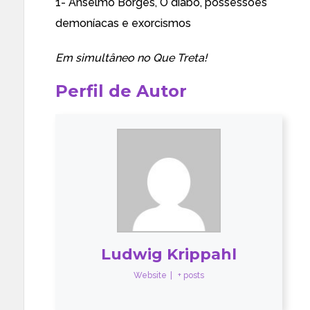
1- Anselmo Borges,
O diabo, possessões
demoníacas e exorcismos
Em simultâneo no
Que Treta!
Perfil de Autor
Ludwig Krippahl
Website
|
+ posts