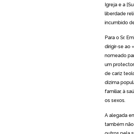
Igreja e a [S
liberdade re
incumbido de
Para o Sr. Em
dirigir-se a
nomeado para
um protector
de cariz teo
dizima popu
familiar, à s
os sexos.
A alegada em
também não é
outros pela 