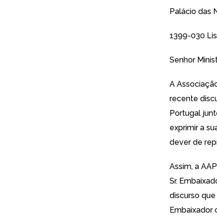
Palácio das 
1399-030 Li
Senhor Minist
A Associação
recente
disc
Portugal jun
exprimir a s
dever de rep
Assim, a AAP 
Sr. Embaixad
discurso que
Embaixador c