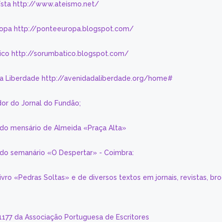
eísta http://www.ateismo.net/
ropa http://ponteeuropa.blogspot.com/
ico http://sorumbatico.blogspot.com/
da Liberdade http://avenidadaliberdade.org/home#
or do Jornal do Fundão;
 do mensário de Almeida «Praça Alta»
a do semanário «O Despertar» - Coimbra:
livro «Pedras Soltas» e de diversos textos em jornais, revistas, br
 1177 da Associação Portuguesa de Escritores