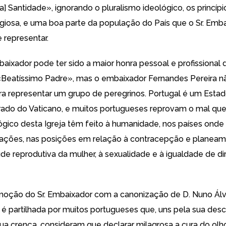
ua] Santidade», ignorando o pluralismo ideológico, os princíp
ligiosa, e uma boa parte da população do País que o Sr. Emba
 representar.
baixador pode ter sido a maior honra pessoal e profissional 
o «Beatíssimo Padre», mas o embaixador Fernandes Pereira nã
 representar um grupo de peregrinos. Portugal é um Estado
ado do Vaticano, e muitos portugueses reprovam o mal que 
lógico desta Igreja têm feito à humanidade, nos países onde
lações, nas posições em relação à contracepção e planea
aúde reprodutiva da mulher, à sexualidade e à igualdade de di
oção do Sr. Embaixador com a canonização de D. Nuno Álv
 partilhada por muitos portugueses que, uns pela sua des
sua crença, consideram que declarar milagrosa a cura do ol