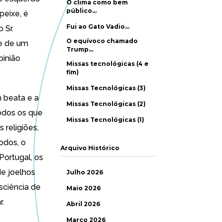
O clima como bem
público…
peixe, é
Fui ao Gato Vadio…
 Sr.
O equívoco chamado
ge de um
Trump…
pinião
Missas tecnológicas (4 e
fim)
Missas Tecnológicas (3)
 beata e a
Missas Tecnológicas (2)
odos os que
Missas Tecnológicas (1)
 religiões,
odos, o
Arquivo Histórico
ortugal, os
e joelhos
Julho 2026
sciência de
Maio 2026
r.
Abril 2026
Março 2026