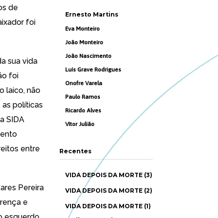
ios de
Ernesto Martins
ixador foi
Eva Monteiro
João Monteiro
João Nascimento
da sua vida
Luís Grave Rodrigues
o foi
Onofre Varela
 laico, não
Paulo Ramos
as políticas
Ricardo Alves
 a SIDA
Vítor Julião
mento
reitos entre
Recentes
VIDA DEPOIS DA MORTE (3)
ares Pereira
VIDA DEPOIS DA MORTE (2)
crença e
VIDA DEPOIS DA MORTE (1)
ho esquerdo