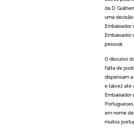
da D. Guilher
uma decisão 
Embaixador o
Embaixador d
pessoal.
O discurso d
falta de pud
dispensam a b
e talvez até
Embaixador d
Portugueses 
em nome de P
muitos portu