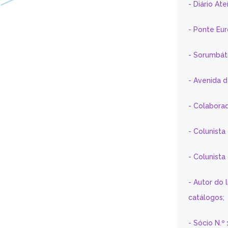
- Diário At
- Ponte Eu
- Sorumbát
- Avenida 
- Colaborad
- Colunista
- Colunist
- Autor do 
catálogos;
- Sócio N.º