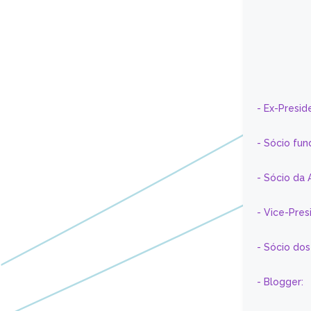
- Ex-Presid
- Sócio fun
- Sócio da 
- Vice-Pre
- Sócio do
- Blogger: