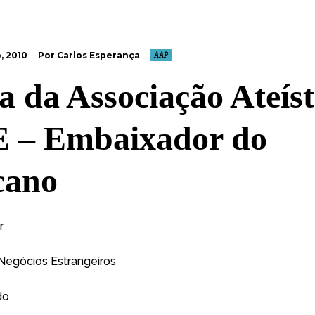
, 2010
Por Carlos Esperança
AAP
a da Associação Ateíst
 – Embaixador do
cano
r
 Negócios Estrangeiros
do