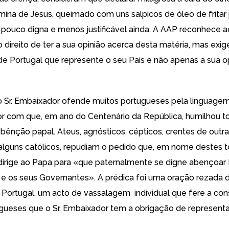
mina de Jesus, queimado com uns salpicos de óleo de fritar 
pouco digna e menos justificável ainda. A AAP reconhece ao
 direito de ter a sua opinião acerca desta matéria, mas exi
e Portugal que represente o seu País e não apenas a sua o
o Sr. Embaixador ofende muitos portugueses pela linguagem
or com que, em ano do Centenário da República, humilhou t
ênção papal. Ateus, agnósticos, cépticos, crentes de outras
 alguns católicos, repudiam o pedido que, em nome destes t
irige ao Papa para «que paternalmente se digne abençoar P
e os seus Governantes». A prédica foi uma oração rezada d
ortugal, um acto de vassalagem individual que fere a con
gueses que o Sr. Embaixador tem a obrigação de representa