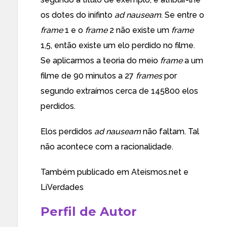
os dotes do inifinto
ad nauseam
. Se entre o
frame
1 e o
frame
2 não existe um
frame
1,5, então existe um elo perdido no filme.
Se aplicarmos a teoria do meio
frame
a um
filme de 90 minutos a 27
frames
por
segundo extraímos cerca de 145800 elos
perdidos.
Elos perdidos
ad nauseam
não faltam. Tal
não acontece com a racionalidade.
Também publicado em
Ateismos.net
e
LiVerdades
Perfil de Autor