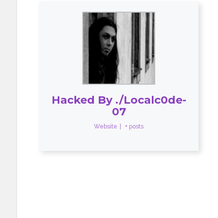
Hacked By ./Localc0de-
07
Website
|
+ posts